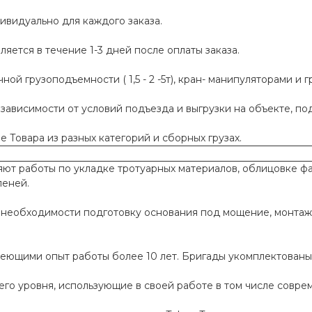
ивидуально для каждого заказа.
яется в течение 1-3 дней после оплаты заказа.
й грузоподъемности ( 1,5 - 2 -5т), кран- манипуляторами и г
 зависимости от условий подъезда и выгрузки на объекте, п
 Товара из разных категорий и сборных грузах.
т работы по укладке тротуарных материалов, облицовке фа
пеней.
необходимости подготовку основания под мощение, монтаж
меющими опыт работы более 10 лет. Бригады укомплектован
го уровня, использующие в своей работе в том числе совр