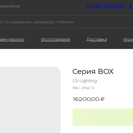
атериалов
8 (495) 744-64-56
////
8
айн-проект
Фотогалерея
Доставка
Мон
Серия BOX
LS-Lighting
SKU:
2962-12
16200,00
₽