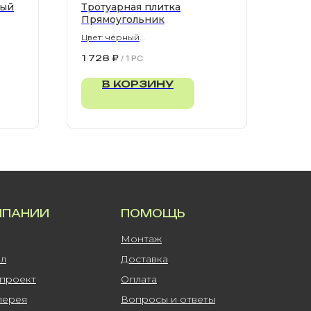
рый
Тротуарная плитка
Прямоугольник
Цвет: чёрный
900х300х80 мм
1 728
₽
/
1 PC
В КОРЗИНУ
МПАНИИ
ПОМОЩЬ
Монтаж
ал
Доставка
-проект
Оплата
лерея
Вопросы и ответы