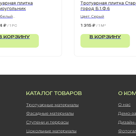
уарная плитка
Тротуарная плитка Ста
моугольник
город Б.1.Ф.6
 белый
Цвет: Серый
300х80 мм
4
₽
1 315
₽
/
1 PC
/
1 M²
В КОРЗИНУ
В КОРЗИНУ
КАТАЛОГ ТОВАРОВ
О КО
О нас
Тротуарные материалы
Фасадные материалы
Демо-з
Ступени и террасы
Дизайн
Цокольные материалы
Фотога