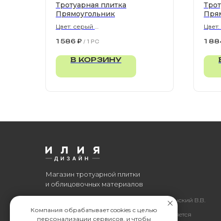
Тротуарная плитка
Трот
Прямоугольник
Пря
Цвет: серый
Цвет:
900х300х80 мм
900х
1 586
₽
1 88
/
1 PC
В КОРЗИНУ
Магазин тротуарной плитки
и облицовочных материалов
Все права защищены. © 2006-2026. ИП Ильинский В.В.
Компания обрабатывает cookies с целью
Информация, размещенная на сайте, не является
персонализации сервисов, и чтобы