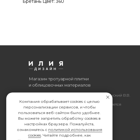
Бретань Цвет: 360
Магазин тротуарной плитки
и облицовочных материалов
Все права защищены. © 2006-2026. ИП Ильинский В.В.
Компания обрабатывает cookies с целью
Информация, размещенная на сайте, не является
персонализации сервисов, и чтобы
офертой или публичной офертой
пользоваться веб-сайтом было удобнее.
Вы можете запретить обработку сookies в
ИП Ильинский В.В. ИНН 501602422407
настройках браузера. Пожалуйста,
ознакомьтесь с
политикой использования
cookies
. Читайте подробнее, как