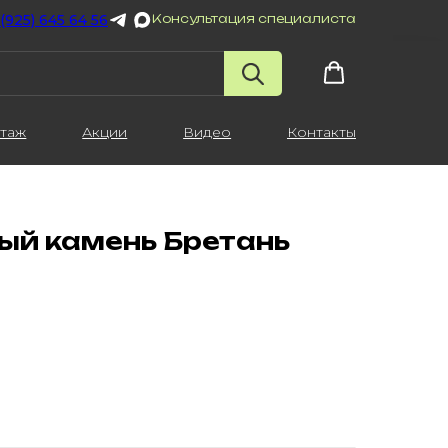
 (925) 645 64 56
Консультация специалиста
таж
Акции
Видео
Контакты
ый камень Бретань