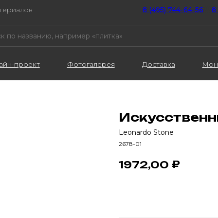
атериалов
8 (495) 744-64-56
////
8
айн-проект
Фотогалерея
Доставка
Мон
Искусственн
Leonardo Stone
2678-01
₽
1972,00
В корзину