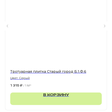
Все права защищены. © 2006-2026. ИП Ильинский В.В.
Информация, размещенная на сайте, не является
офертой или публичной офертой
ИП Ильинский В.В. ИНН 501602422407
Политика конфиденциальности
Правила обработки персональных данных
Тротуарная плитка Старый город Б.1.Ф.6
Цвет: Серый
1 315
₽
/
1 M²
В КОРЗИНУ