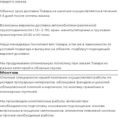
каждого заказа.
Обычно срок доставки Товара из наличия осуществляется в течение
1-3 дней после оплаты заказа.
Возможны варианты доставки автомобилями различной
грузоподъемности ( 1,5 - 2 -5т), кран- манипуляторами и грузовым
транспортом 20,30 и 40 тонн.
Наши менеджеры посчитают вес товара, а так же в зависимости от
условий подъезда и выгрузки на объекте, подберут подходящий
вариант доставки.
Мы продумываем оптимальную логистику при заказе Товара из
разных категорий и сборных грузах.
Монтаж
Опытные специалисты нашей компании осуществляют работы по
укладке тротуарных материалов, облицовке фасадов и цоколей
облицовочной плиткой и кирпичом, по монтажу гранитных и
О КОМПАНИИ
клинкерных ступеней.
О нас
Мы производим комплексные работы, включая при
необходимости подготовку основания под мощение, монтаж
КАТАЛО
встроенных в мощение светильников, элементов ливневой системы
и прочие необходимые работы