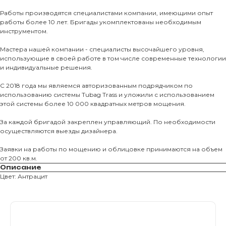
Тротуарны
Работы производятся специалистами компании, имеющими опыт
работы более 10 лет. Бригады укомплектованы необходимым
Фасадные 
инструментом.
Ступени и 
Мастера нашей компании - специалисты высочайшего уровня,
использующие в своей работе в том числе современные технологии
Цокольные
и индивидуальные решения.
Уличные с
С 2018 года мы являемся авторизованным подрядчиком по
ПОМОЩЬ
Навесы, бе
использованию системы Tubag Trass и уложили с использованием
этой системы более 10 000 квадратных метров мощения.
Расходные
Заборы
За каждой бригадой закреплен управляющий. По необходимости
осуществляются выезды дизайнера.
Заявки на работы по мощению и облицовке принимаются на объем
от 200 кв.м.
Описание
Цвет: Антрацит
Магазин тротуарной плитки и
облицовочных материалов