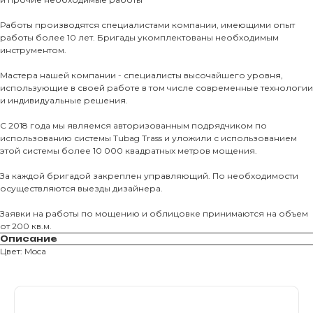
Тротуарны
Работы производятся специалистами компании, имеющими опыт
работы более 10 лет. Бригады укомплектованы необходимым
Фасадные 
инструментом.
Ступени и 
Мастера нашей компании - специалисты высочайшего уровня,
Цокольные
использующие в своей работе в том числе современные технологии
и индивидуальные решения.
Уличные с
ПОМОЩЬ
С 2018 года мы являемся авторизованным подрядчиком по
Навесы, бе
использованию системы Tubag Trass и уложили с использованием
Расходные
этой системы более 10 000 квадратных метров мощения.
Заборы
За каждой бригадой закреплен управляющий. По необходимости
осуществляются выезды дизайнера.
Заявки на работы по мощению и облицовке принимаются на объем
от 200 кв.м.
Описание
Цвет: Moca
Магазин тротуарной плитки и
облицовочных материалов