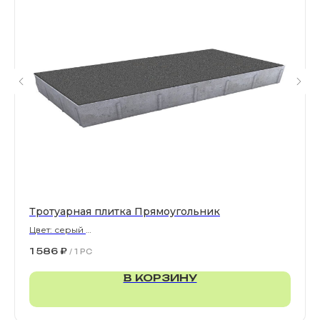
Все права защищены. © 2006-2026. ИП Ильинский В.В.
Информация, размещенная на сайте, не является
офертой или публичной офертой
ИП Ильинский В.В. ИНН 501602422407
Политика конфиденциальности
Правила обработки персональных данных
Тротуарная плитка Прямоугольник
Цвет: серый
900х300х80 мм
1 586
₽
/
1 PC
В КОРЗИНУ