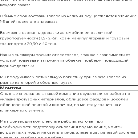
каждого заказа.
Обычно срок доставки Товара из наличия осуществляется в течение
1-3 дней после оплаты заказа.
Возможны варианты доставки автомобилями различной
грузоподъемности ( 1,5 - 2 -5т), кран- манипуляторами и грузовым
транспортом 20,30 и 40 тонн.
Наши менеджеры посчитают вес товара, а так же в зависимости от
условий подъезда и выгрузки на объекте, подберут подходящий
вариант доставки.
Мы продумываем оптимальную логистику при заказе Товара из
разных категорий и сборных грузах.
Монтаж
Опытные специалисты нашей компании осуществляют работы по
укладке тротуарных материалов, облицовке фасадов и цоколей
облицовочной плиткой и кирпичом, по монтажу гранитных и
О КОМПАНИИ
клинкерных ступеней.
О нас
Мы производим комплексные работы, включая при
необходимости подготовку основания под мощение, монтаж
КАТАЛО
встроенных в мощение светильников, элементов ливневой системы
и прочие необходимые работы