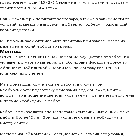
грузоподъемности ( 1,5 - 2 -5т), кран- манипуляторами и грузовым
Тротуарны
транспортом 20,30 и 40 тонн.
Наши менеджеры посчитают вес товара, а так же в зависимости от
условий подъезда и выгрузки на объекте, подберут подходящий
Фасадные 
вариант доставки.
Ступени и 
Мы продумываем оптимальную логистику при заказе Товара из
Цокольные
разных категорий и сборных грузах.
Уличные с
Монтаж
Опытные специалисты нашей компании осуществляют работы по
ПОМОЩЬ
Навесы, бе
укладке тротуарных материалов, облицовке фасадов и цоколей
облицовочной плиткой и кирпичом, по монтажу гранитных и
Расходные
клинкерных ступеней.
Заборы
Мы производим комплексные работы, включая при
необходимости подготовку основания под мощение, монтаж
встроенных в мощение светильников, элементов ливневой системы
и прочие необходимые работы
Работы производятся специалистами компании, имеющими опыт
работы более 10 лет. Бригады укомплектованы необходимым
инструментом.
Магазин тротуарной плитки и
облицовочных материалов
Мастера нашей компании - специалисты высочайшего уровня,