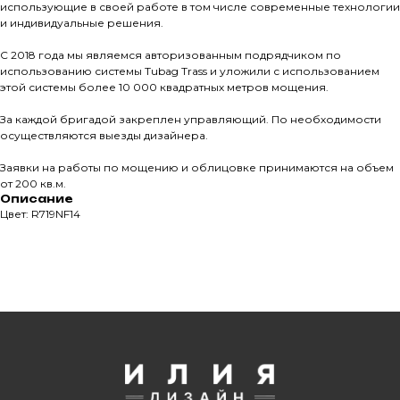
использующие в своей работе в том числе современные технологии
Все права защищены. © 2006-2026. ИП Ильинский В.В.
и индивидуальные решения.
Информация, размещенная на сайте, не является
С 2018 года мы являемся авторизованным подрядчиком по
офертой или публичной офертой
использованию системы Tubag Trass и уложили с использованием
ИП Ильинский В.В. ИНН 501602422407
этой системы более 10 000 квадратных метров мощения.
За каждой бригадой закреплен управляющий. По необходимости
осуществляются выезды дизайнера.
Заявки на работы по мощению и облицовке принимаются на объем
Политика конфиденциальности
от 200 кв.м.
Правила обработки персональных данных
Описание
Цвет: R719NF14