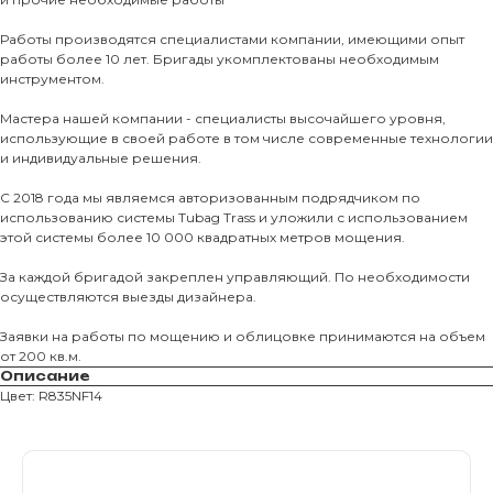
Тротуарны
Работы производятся специалистами компании, имеющими опыт
работы более 10 лет. Бригады укомплектованы необходимым
Фасадные 
инструментом.
Ступени и 
Мастера нашей компании - специалисты высочайшего уровня,
Цокольные
использующие в своей работе в том числе современные технологии
и индивидуальные решения.
Уличные с
ПОМОЩЬ
С 2018 года мы являемся авторизованным подрядчиком по
Навесы, бе
использованию системы Tubag Trass и уложили с использованием
Расходные
этой системы более 10 000 квадратных метров мощения.
Заборы
За каждой бригадой закреплен управляющий. По необходимости
осуществляются выезды дизайнера.
Заявки на работы по мощению и облицовке принимаются на объем
от 200 кв.м.
Описание
Цвет: R835NF14
Магазин тротуарной плитки и
облицовочных материалов