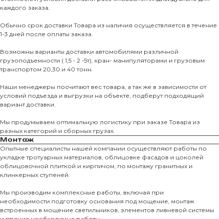
каждого заказа.
Обычно срок доставки Товара из наличия осуществляется в течение
1-3 дней после оплаты заказа.
Возможны варианты доставки автомобилями различной
грузоподъемности ( 1,5 - 2 -5т), кран- манипуляторами и грузовым
транспортом 20,30 и 40 тонн.
Наши менеджеры посчитают вес товара, а так же в зависимости от
условий подъезда и выгрузки на объекте, подберут подходящий
вариант доставки.
Мы продумываем оптимальную логистику при заказе Товара из
разных категорий и сборных грузах.
Монтаж
Опытные специалисты нашей компании осуществляют работы по
укладке тротуарных материалов, облицовке фасадов и цоколей
облицовочной плиткой и кирпичом, по монтажу гранитных и
О КОМПАНИИ
клинкерных ступеней.
О нас
Мы производим комплексные работы, включая при
необходимости подготовку основания под мощение, монтаж
КАТАЛО
встроенных в мощение светильников, элементов ливневой системы
и прочие необходимые работы