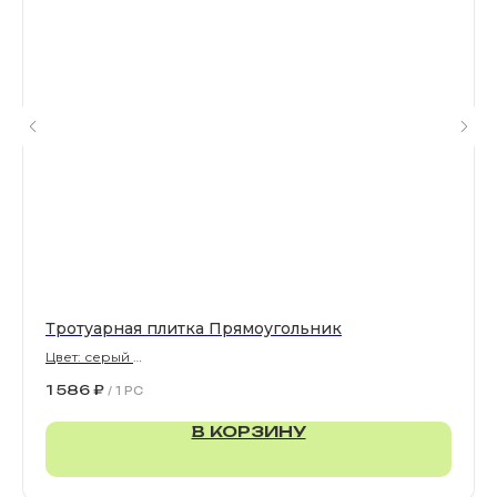
Все права защищены. © 2006-2026. ИП Ильинский В.В.
Информация, размещенная на сайте, не является
офертой или публичной офертой
ИП Ильинский В.В. ИНН 501602422407
Политика конфиденциальности
Правила обработки персональных данных
Тротуарная плитка Прямоугольник
Цвет: серый
900х300х80 мм
1 586
₽
/
1 PC
В КОРЗИНУ