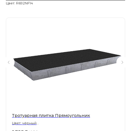
Цвет: R692NF14
Магазин тротуарной плитки и
облицовочных материалов
Все права защищены. © 2006-2026. ИП Ильинский В.В.
Информация, размещенная на сайте, не является
офертой или публичной офертой
ИП Ильинский В.В. ИНН 501602422407
Политика конфиденциальности
Правила обработки персональных данных
Тротуарная плитка Прямоугольник
Цвет: чёрный
900х300х80 мм