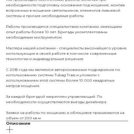
О нас
необходимости подготовку основания под мощение, монтаж
встроенных в мощение светильников, элементов ливневой
КАТАЛО
системы и прочие необходимые работы
Тротуарны
Работы производятся специалистами компании, имеющими
опыт работы более 10 лет. Бригады укомплектованы
необходимым инструментом.
Фасадные 
Мастера нашей компании - специалисты высочайшего уровня,
Ступени и 
использующие в своей работе в том числе современные
Цокольные
технологии и индивидуальные решения.
Уличные с
С 2018 года мы являемся авторизованным подрядчиком по
ПОМОЩЬ
использованию системы Tubag Trass и уложили с
Навесы, бе
использованием этой системы более 10 000 квадратных
Расходные
метров мощения.
Заборы
За каждой бригадой закреплен управляющий. По
необходимости осуществляются выезды дизайнера.
Заявки на работы по мощению и облицовке принимаются на
объем от 200 кв.м.
Описание