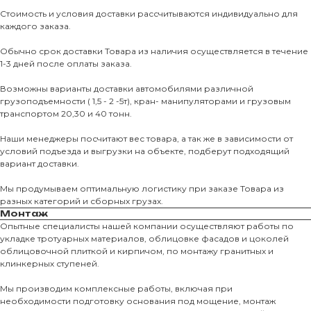
Стоимость и условия доставки рассчитываются индивидуально для
каждого заказа.
Обычно срок доставки Товара из наличия осуществляется в течение
1-3 дней после оплаты заказа.
Возможны варианты доставки автомобилями различной
грузоподъемности ( 1,5 - 2 -5т), кран- манипуляторами и грузовым
транспортом 20,30 и 40 тонн.
Наши менеджеры посчитают вес товара, а так же в зависимости от
условий подъезда и выгрузки на объекте, подберут подходящий
вариант доставки.
Мы продумываем оптимальную логистику при заказе Товара из
разных категорий и сборных грузах.
Монтаж
Опытные специалисты нашей компании осуществляют работы по
укладке тротуарных материалов, облицовке фасадов и цоколей
О КОМПАНИИ
облицовочной плиткой и кирпичом, по монтажу гранитных и
клинкерных ступеней.
О нас
Мы производим комплексные работы, включая при
КАТАЛО
необходимости подготовку основания под мощение, монтаж