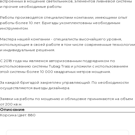
встроенных в мощение светильников, элементов ливневой системы
и прочие необходимые работы
Тротуарны
Работы производятся специалистами компании, имеющими опыт
работы более 10 лет. Бригады укомплектованы необходимым
Фасадные 
инструментом.
Ступени и 
Мастера нашей компании - специалисты высочайшего уровня,
Цокольные
использующие в своей работе в том числе современные технологии
и индивидуальные решения.
Уличные с
ПОМОЩЬ
Навесы, бе
С 2018 года мы являемся авторизованным подрядчиком по
использованию системы Tubag Trass и уложили с использованием
Расходные
этой системы более 10 000 квадратных метров мощения.
Заборы
За каждой бригадой закреплен управляющий. По необходимости
осуществляются выезды дизайнера.
Заявки на работы по мощению и облицовке принимаются на объем
от 200 кв.м.
Описание
Корсика Цвет: 880
Магазин тротуарной плитки и
облицовочных материалов