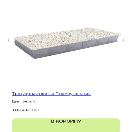
Все права защищены. © 2006-2026. ИП Ильинский В.В.
Информация, размещенная на сайте, не является
офертой или публичной офертой
ИП Ильинский В.В. ИНН 501602422407
Политика конфиденциальности
Правила обработки персональных данных
Тротуарная плитка Прямоугольник
Цвет: белый
900х300х80 мм
1 884
₽
/
1 PC
В КОРЗИНУ