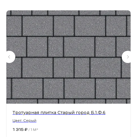
Магазин тротуарной плитки и
облицовочных материалов
Все права защищены. © 2006-2026. ИП Ильинский В.В.
Информация, размещенная на сайте, не является
офертой или публичной офертой
ИП Ильинский В.В. ИНН 501602422407
Политика конфиденциальности
Правила обработки персональных данных
Тротуарная плитка Старый город Б.1.Ф.6
Цвет: Серый
1 315
₽
/
1 M²