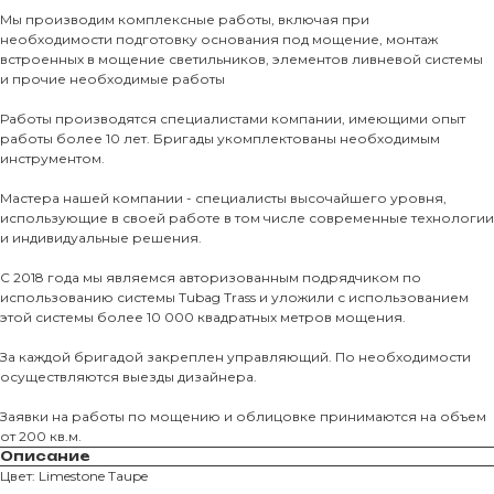
Мы производим комплексные работы, включая при
КАТАЛО
необходимости подготовку основания под мощение, монтаж
встроенных в мощение светильников, элементов ливневой системы
Тротуарны
и прочие необходимые работы
Работы производятся специалистами компании, имеющими опыт
Фасадные 
работы более 10 лет. Бригады укомплектованы необходимым
инструментом.
Ступени и 
Цокольные
Мастера нашей компании - специалисты высочайшего уровня,
использующие в своей работе в том числе современные технологии
Уличные с
и индивидуальные решения.
ПОМОЩЬ
Навесы, бе
С 2018 года мы являемся авторизованным подрядчиком по
Расходные
использованию системы Tubag Trass и уложили с использованием
этой системы более 10 000 квадратных метров мощения.
Заборы
За каждой бригадой закреплен управляющий. По необходимости
осуществляются выезды дизайнера.
Заявки на работы по мощению и облицовке принимаются на объем
от 200 кв.м.
Описание
Цвет: Limestone Taupe