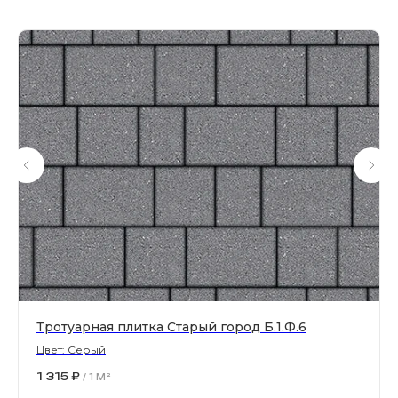
Магазин тротуарной плитки и
облицовочных материалов
Все права защищены. © 2006-2026. ИП Ильинский В.В.
Информация, размещенная на сайте, не является
офертой или публичной офертой
ИП Ильинский В.В. ИНН 501602422407
Политика конфиденциальности
Правила обработки персональных данных
Тротуарная плитка Старый город Б.1.Ф.6
Цвет: Серый
1 315
₽
/
1 M²