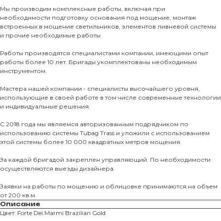
Мы производим комплексные работы, включая при
КАТАЛО
необходимости подготовку основания под мощение, монтаж
встроенных в мощение светильников, элементов ливневой системы
Тротуарны
и прочие необходимые работы
Работы производятся специалистами компании, имеющими опыт
Фасадные 
работы более 10 лет. Бригады укомплектованы необходимым
инструментом.
Ступени и 
Цокольные
Мастера нашей компании - специалисты высочайшего уровня,
использующие в своей работе в том числе современные технологии
Уличные с
и индивидуальные решения.
ПОМОЩЬ
Навесы, бе
С 2018 года мы являемся авторизованным подрядчиком по
Расходные
использованию системы Tubag Trass и уложили с использованием
этой системы более 10 000 квадратных метров мощения.
Заборы
За каждой бригадой закреплен управляющий. По необходимости
осуществляются выезды дизайнера.
Заявки на работы по мощению и облицовке принимаются на объем
от 200 кв.м.
Описание
Цвет: Forte Dei Marmi Brazilian Gold