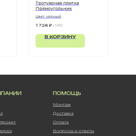
Тротуарная плитка
Прямоугольник
Цвет: чёрный
900х300х80 мм
1 728
₽
/
1 PC
В КОРЗИНУ
МПАНИИ
ПОМОЩЬ
Монтаж
ал
Доставка
-проект
Оплата
лерея
Вопросы и ответы