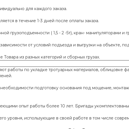
ивидуально для каждого заказа.
яется в течение 1-3 дней после оплаты заказа.
й грузоподъемности ( 1,5 - 2 -5т), кран- манипуляторами и г
 зависимости от условий подъезда и выгрузки на объекте, п
 Товара из разных категорий и сборных грузах.
т работы по укладке тротуарных материалов, облицовке фа
пеней.
необходимости подготовку основания под мощение, монтаж
меющими опыт работы более 10 лет. Бригады укомплектован
го уровня, использующие в своей работе в том числе совр