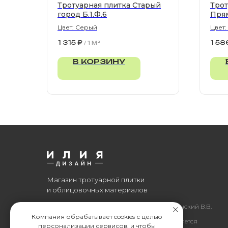
Тротуарная плитка Старый
Трот
город Б.1.Ф.6
Пря
Цвет: Серый
Цвет
900х
1 315
₽
1 58
/
1 M²
В КОРЗИНУ
Магазин тротуарной плитки
и облицовочных материалов
Все права защищены. © 2006-2026. ИП Ильинский В.В.
Компания обрабатывает cookies с целью
Информация, размещенная на сайте, не является
персонализации сервисов, и чтобы