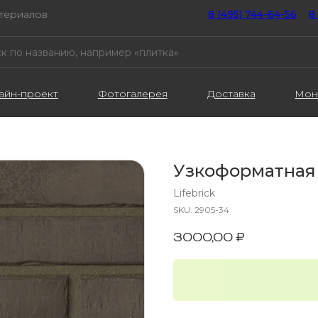
атериалов
8 (495) 744-64-56
////
8
айн-проект
Фотогалерея
Доставка
Мон
Узкоформатная 
Lifebrick
SKU:
2905-34
3000,00
₽