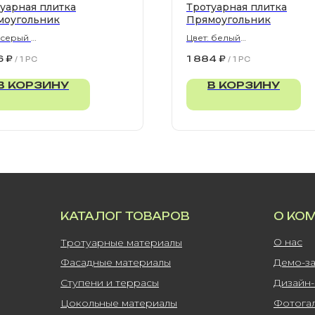
уарная плитка
Тротуарная плитка
моугольник
Прямоугольник
: серый
Цвет: белый
300х80 мм
900х300х80 мм
6
₽
1 884
₽
/
1 PC
/
1 PC
В КОРЗИНУ
В КОРЗИНУ
КАТАЛОГ ТОВАРОВ
О КО
О нас
Тротуарные материалы
Фасадные материалы
Демо-з
Ступени и террасы
Дизайн
Цокольные материалы
Фотога