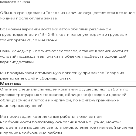
каждого заказа.
Обычно срок доставки Товара из наличия осуществляется в течение
1-3 дней после оплаты заказа.
Возможны варианты доставки автомобилями различной
грузоподъемности ( 1,5 - 2 -5т), кран- манипуляторами и грузовым
транспортом 20,30 и 40 тонн.
Наши менеджеры посчитают вес товара, а так же в зависимости от
условий подъезда и выгрузки на объекте, подберут подходящий
вариант доставки.
Мы продумываем оптимальную логистику при заказе Товара из
разных категорий и сборных грузах.
Монтаж
Опытные специалисты нашей компании осуществляют работы по
укладке тротуарных материалов, облицовке фасадов и цоколей
облицовочной плиткой и кирпичом, по монтажу гранитных и
О КОМПАНИИ
клинкерных ступеней.
О нас
Мы производим комплексные работы, включая при
необходимости подготовку основания под мощение, монтаж
КАТАЛО
встроенных в мощение светильников, элементов ливневой системы
и прочие необходимые работы