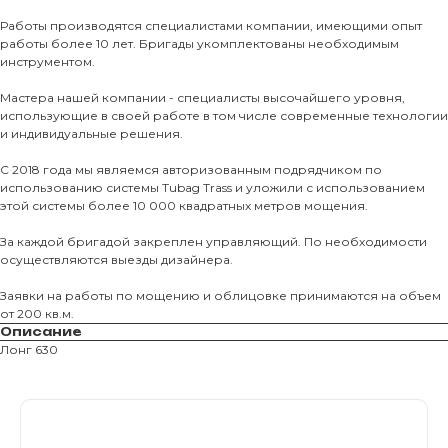
Тротуарны
Работы производятся специалистами компании, имеющими опыт
работы более 10 лет. Бригады укомплектованы необходимым
Фасадные 
инструментом.
Ступени и 
Мастера нашей компании - специалисты высочайшего уровня,
использующие в своей работе в том числе современные технологии
Цокольные
и индивидуальные решения.
Уличные с
С 2018 года мы являемся авторизованным подрядчиком по
ПОМОЩЬ
Навесы, бе
использованию системы Tubag Trass и уложили с использованием
этой системы более 10 000 квадратных метров мощения.
Расходные
Заборы
За каждой бригадой закреплен управляющий. По необходимости
осуществляются выезды дизайнера.
Заявки на работы по мощению и облицовке принимаются на объем
от 200 кв.м.
Описание
Лонг 630
Магазин тротуарной плитки и
облицовочных материалов