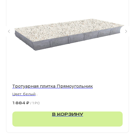
Все права защищены. © 2006-2026. ИП Ильинский В.В.
Информация, размещенная на сайте, не является
офертой или публичной офертой
ИП Ильинский В.В. ИНН 501602422407
Политика конфиденциальности
Правила обработки персональных данных
Тротуарная плитка Прямоугольник
Цвет: белый
900х300х80 мм
1 884
₽
/
1 PC
В КОРЗИНУ