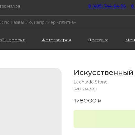
атериалов
8 (495) 744-64-56
////
8
айн-проект
Фотогалерея
Доставка
Мон
Искусственный
Leonardo Stone
SKU:
2668-01
1780,00
₽