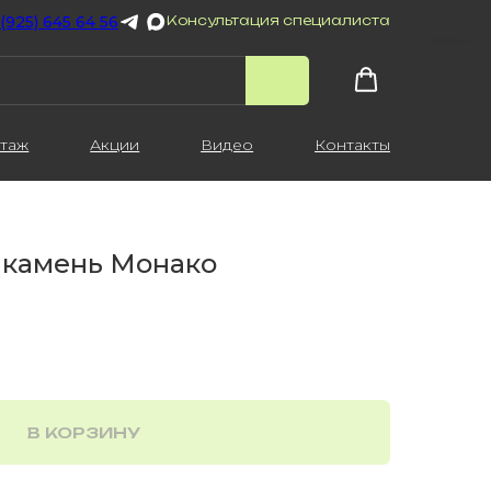
 (925) 645 64 56
Консультация специалиста
таж
Акции
Видео
Контакты
 камень Монако
В КОРЗИНУ