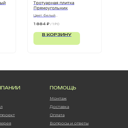
рый
Тротуарная плитка
Прямоугольник
Цвет: белый
900х300х80 мм
1 884
₽
/
1 PC
В КОРЗИНУ
МПАНИИ
ПОМОЩЬ
Монтаж
ал
Доставка
-проект
Оплата
лерея
Вопросы и ответы