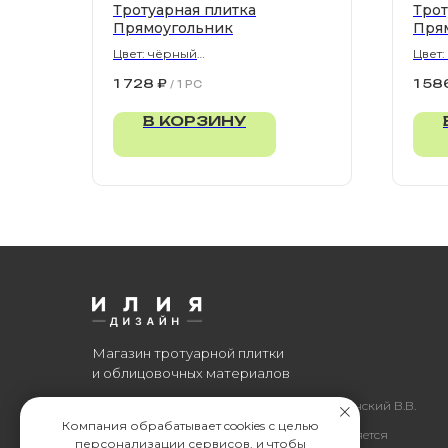
Тротуарная плитка
Трот
Прямоугольник
Пря
Цвет: чёрный
Цвет
900х300х80 мм
900х
1 728
₽
1 58
/
1 PC
В КОРЗИНУ
Магазин тротуарной плитки
и облицовочных материалов
Все права защищены. © 2006-2026. ИП Ильинский В.В.
Компания обрабатывает cookies с целью
Информация, размещенная на сайте, не является
персонализации сервисов, и чтобы