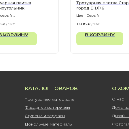
уарная плитка
Тротуарная плитка Ста
моугольник
город Б.1.Ф.6
: серый
Цвет: Серый
300х80 мм
6
₽
1 315
₽
/
1 PC
/
1 M²
В КОРЗИНУ
В КОРЗИНУ
КАТАЛОГ ТОВАРОВ
О КО
О нас
Тротуарные материалы
Фасадные материалы
Демо-з
Ступени и террасы
Дизайн
Цокольные материалы
Фотога