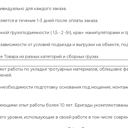
ивидуально для каждого заказа.
яется в течение 1-3 дней после оплаты заказа.
й грузоподъемности ( 1,5 - 2 -5т), кран- манипуляторами и г
 зависимости от условий подъезда и выгрузки на объекте, п
 Товара из разных категорий и сборных грузах.
т работы по укладке тротуарных материалов, облицовке фа
пеней.
необходимости подготовку основания под мощение, монтаж
меющими опыт работы более 10 лет. Бригады укомплектован
го уровня, использующие в своей работе в том числе совр