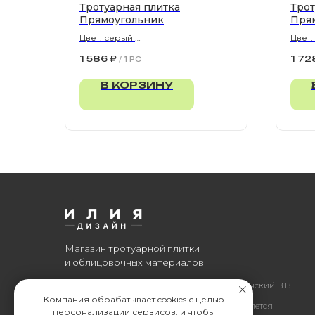
Тротуарная плитка
Трот
Прямоугольник
Пря
Цвет: серый
Цвет:
900х300х80 мм
900х
1 586
₽
1 72
/
1 PC
В КОРЗИНУ
Магазин тротуарной плитки
и облицовочных материалов
Все права защищены. © 2006-2026. ИП Ильинский В.В.
Компания обрабатывает cookies с целью
Информация, размещенная на сайте, не является
персонализации сервисов, и чтобы