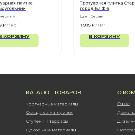
уарная плитка
Тротуарная плитка Ста
моугольник
город Б.1.Ф.6
 чёрный
Цвет: Серый
300х80 мм
8
₽
1 315
₽
/
1 PC
/
1 M²
В КОРЗИНУ
В КОРЗИНУ
КАТАЛОГ ТОВАРОВ
О КО
О нас
Тротуарные материалы
Фасадные материалы
Демо-з
Ступени и террасы
Дизайн
Цокольные материалы
Фотога