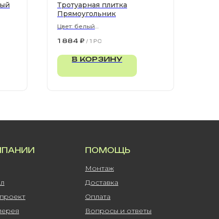
рый
Тротуарная плитка
Прямоугольник
Цвет: белый
900х300х80 мм
1 884
₽
/
1 PC
В КОРЗИНУ
МПАНИИ
ПОМОЩЬ
Монтаж
ал
Доставка
-проект
Оплата
лерея
Вопросы и ответы