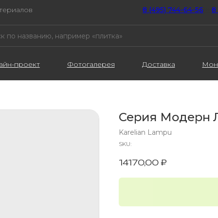
атериалов
8 (495) 744-64-56
////
8
айн-проект
Фотогалерея
Доставка
Мон
Серия Модерн 
Karelian Lampu
SKU:
14170,00
₽