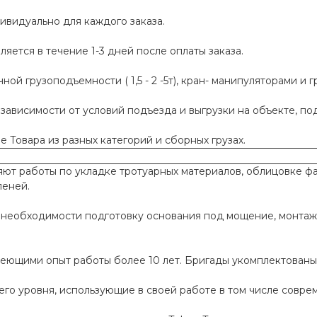
ивидуально для каждого заказа.
яется в течение 1-3 дней после оплаты заказа.
й грузоподъемности ( 1,5 - 2 -5т), кран- манипуляторами и г
 зависимости от условий подъезда и выгрузки на объекте, п
 Товара из разных категорий и сборных грузах.
т работы по укладке тротуарных материалов, облицовке фа
пеней.
необходимости подготовку основания под мощение, монтаж
меющими опыт работы более 10 лет. Бригады укомплектован
го уровня, использующие в своей работе в том числе совр