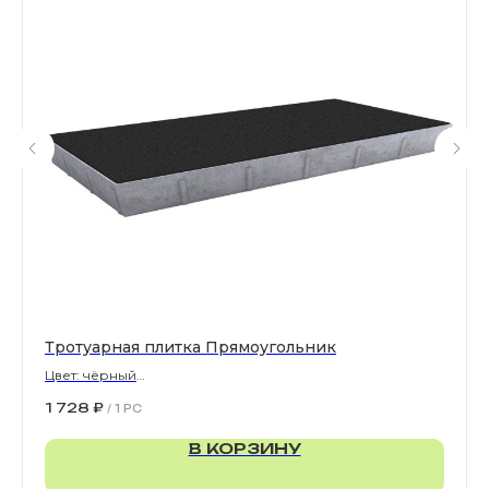
Все права защищены. © 2006-2026. ИП Ильинский В.В.
Информация, размещенная на сайте, не является
офертой или публичной офертой
ИП Ильинский В.В. ИНН 501602422407
Политика конфиденциальности
Правила обработки персональных данных
Тротуарная плитка Прямоугольник
Цвет: чёрный
900х300х80 мм
1 728
₽
/
1 PC
В КОРЗИНУ