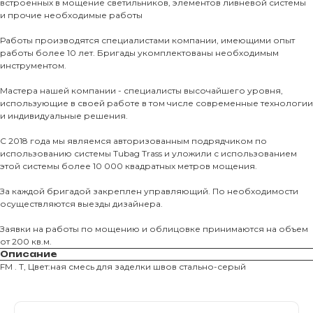
встроенных в мощение светильников, элементов ливневой системы
и прочие необходимые работы
Тротуарны
Работы производятся специалистами компании, имеющими опыт
работы более 10 лет. Бригады укомплектованы необходимым
Фасадные 
инструментом.
Ступени и 
Мастера нашей компании - специалисты высочайшего уровня,
Цокольные
использующие в своей работе в том числе современные технологии
и индивидуальные решения.
Уличные с
ПОМОЩЬ
Навесы, бе
С 2018 года мы являемся авторизованным подрядчиком по
использованию системы Tubag Trass и уложили с использованием
Расходные
этой системы более 10 000 квадратных метров мощения.
Заборы
За каждой бригадой закреплен управляющий. По необходимости
осуществляются выезды дизайнера.
Заявки на работы по мощению и облицовке принимаются на объем
от 200 кв.м.
Описание
FM . T, Цвет:ная смесь для заделки швов стально-серый
Магазин тротуарной плитки и
облицовочных материалов