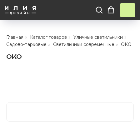
КАТАЛО
Тротуарны
Главная
»
Каталог товаров
»
Уличные светильники
»
Фасадные 
Садово-парковые
»
Светильники современные
»
ОКО
Ступени и 
ОКО
Цокольные
Уличные с
ПОМОЩЬ
Навесы, бе
Расходные
Заборы