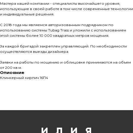
Мастера нашей компании - специалисты высочайшего уровня,
использующие в своей работе в том числе современные технологии
Все права защищены. © 2006-2026. ИП Ильинский В.В.
и индивидуальные решения.
Информация, размещенная на сайте, не является
офертой или публичной офертой
С 2018 года мы являемся авторизованным подрядчиком по
использованию системы Tubag Trass и уложили с использованием
ИП Ильинский В.В. ИНН 501602422407
этой системы более 10 000 квадратных метров мощения.
За каждой бригадой закреплен управляющий. По необходимости
осуществляются выезды дизайнера.
Заявки на работы по мощению и облицовке принимаются на объем
Политика конфиденциальности
от 200 кв.м.
Правила обработки персональных данных
Описание
Клинкерный кирпич 16П4