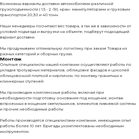
Возможны варианты доставки автомобилями различной
грузоподъемности ( 1,5 - 2 -5т), кран- манипуляторами и грузовым
Тротуарны
транспортом 20,30 и 40 тонн.
Наши менеджеры посчитают вес товара, а так же в зависимости от
Фасадные 
условий подъезда и выгрузки на объекте, подберут подходящий
вариант доставки.
Ступени и 
Цокольные
Мы продумываем оптимальную логистику при заказе Товара из
разных категорий и сборных грузах.
Уличные с
Монтаж
Опытные специалисты нашей компании осуществляют работы по
ПОМОЩЬ
Навесы, бе
укладке тротуарных материалов, облицовке фасадов и цоколей
Расходные
облицовочной плиткой и кирпичом, по монтажу гранитных и
клинкерных ступеней.
Заборы
Мы производим комплексные работы, включая при
необходимости подготовку основания под мощение, монтаж
встроенных в мощение светильников, элементов ливневой системы
и прочие необходимые работы
Работы производятся специалистами компании, имеющими опыт
работы более 10 лет. Бригады укомплектованы необходимым
инструментом.
Магазин тротуарной плитки и
облицовочных материалов