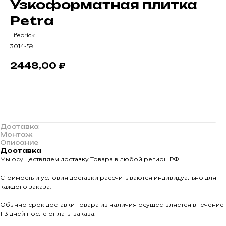
Узкоформатная плитка
Petra
Lifebrick
3014-59
2448,00
₽
В корзину
Доставка
Монтаж
Описание
Доставка
Мы осуществляем доставку Товара в любой регион РФ.
Стоимость и условия доставки рассчитываются индивидуально для
каждого заказа.
О КОМПАНИИ
Обычно срок доставки Товара из наличия осуществляется в течение
О нас
1-3 дней после оплаты заказа.
КАТАЛО