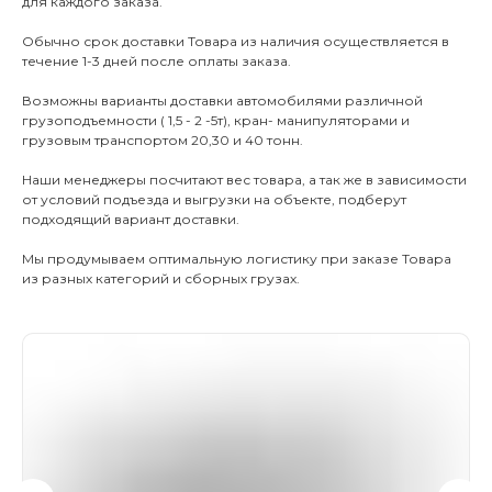
для каждого заказа.
КАТАЛО
Обычно срок доставки Товара из наличия осуществляется в
течение 1-3 дней после оплаты заказа.
Тротуарны
Возможны варианты доставки автомобилями различной
грузоподъемности ( 1,5 - 2 -5т), кран- манипуляторами и
Фасадные 
грузовым транспортом 20,30 и 40 тонн.
Ступени и 
Наши менеджеры посчитают вес товара, а так же в зависимости
Цокольные
от условий подъезда и выгрузки на объекте, подберут
подходящий вариант доставки.
Уличные с
ПОМОЩЬ
Мы продумываем оптимальную логистику при заказе Товара
Навесы, бе
из разных категорий и сборных грузах.
Расходные
Заборы