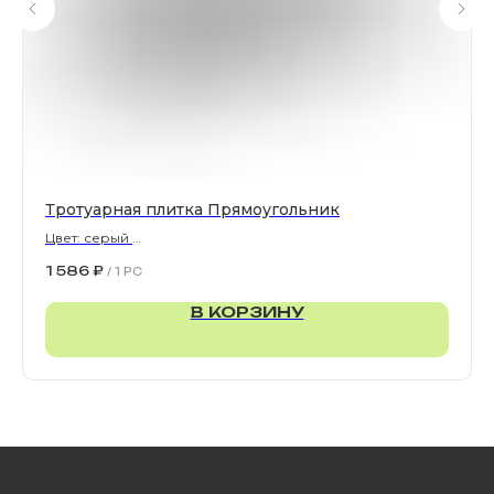
Магазин тротуарной плитки и
облицовочных материалов
Все права защищены. © 2006-2026. ИП Ильинский В.В.
Информация, размещенная на сайте, не является
офертой или публичной офертой
ИП Ильинский В.В. ИНН 501602422407
Тротуарная плитка Прямоугольник
Цвет: серый
900х300х80 мм
Политика конфиденциальности
1 586
₽
/
1 PC
Правила обработки персональных данных
В КОРЗИНУ