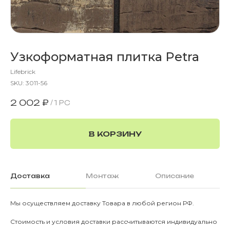
Узкоформатная плитка Petra
Lifebrick
SKU:
3011-56
2 002
₽
/
1 PC
В КОРЗИНУ
Доставка
Монтаж
Описание
Мы осуществляем доставку Товара в любой регион РФ.
О КОМПАНИИ
О нас
Стоимость и условия доставки рассчитываются индивидуально