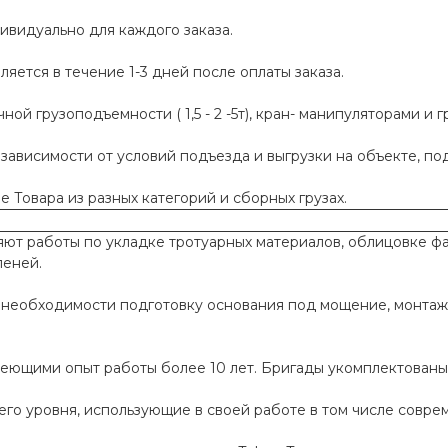
ивидуально для каждого заказа.
яется в течение 1-3 дней после оплаты заказа.
й грузоподъемности ( 1,5 - 2 -5т), кран- манипуляторами и г
 зависимости от условий подъезда и выгрузки на объекте, п
 Товара из разных категорий и сборных грузах.
т работы по укладке тротуарных материалов, облицовке фа
пеней.
необходимости подготовку основания под мощение, монтаж
меющими опыт работы более 10 лет. Бригады укомплектован
го уровня, использующие в своей работе в том числе совр