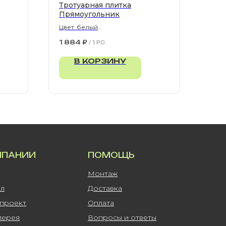
Тротуарная плитка
Прямоугольник
Цвет: белый
900х300х80 мм
1 884
₽
/
1 PC
В КОРЗИНУ
МПАНИИ
ПОМОЩЬ
Монтаж
ал
Доставка
-проект
Оплата
лерея
Вопросы и ответы