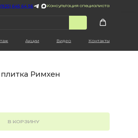
 (925) 645 64 56
Консультация специалиста
таж
Акции
Видео
Контакты
 плитка Римхен
В КОРЗИНУ