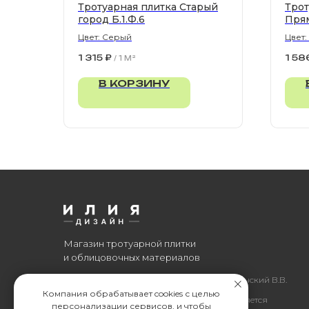
Тротуарная плитка Старый
Трот
город Б.1.Ф.6
Пря
Цвет: Серый
Цвет
900х
1 315
₽
1 58
/
1 M²
В КОРЗИНУ
Магазин тротуарной плитки
и облицовочных материалов
Все права защищены. © 2006-2026. ИП Ильинский В.В.
Компания обрабатывает cookies с целью
Информация, размещенная на сайте, не является
персонализации сервисов, и чтобы