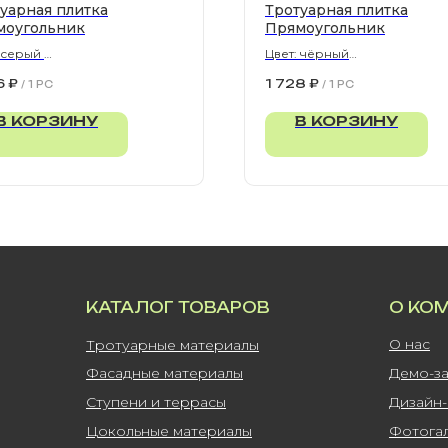
уарная плитка
Тротуарная плитка
моугольник
Прямоугольник
: серый
Цвет: чёрный
300х80 мм
900х300х80 мм
6
₽
1 728
₽
/
1 PC
/
1 PC
В КОРЗИНУ
В КОРЗИНУ
КАТАЛОГ ТОВАРОВ
О КО
О нас
Тротуарные материалы
Фасадные материалы
Демо-з
Ступени и террасы
Дизайн
Цокольные материалы
Фотога