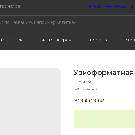
атериалов
8 (495) 744-64-56
////
8
айн-проект
Фотогалерея
Доставка
Мон
Узкоформатная
Lifebrick
SKU:
2547-40
3000,00
₽