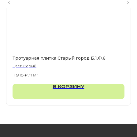
Магазин тротуарной плитки и
облицовочных материалов
Все права защищены. © 2006-2026. ИП Ильинский В.В.
Информация, размещенная на сайте, не является
офертой или публичной офертой
ИП Ильинский В.В. ИНН 501602422407
Тротуарная плитка Старый город Б.1.Ф.6
Цвет: Серый
Политика конфиденциальности
1 315
₽
/
1 M²
Правила обработки персональных данных
В КОРЗИНУ