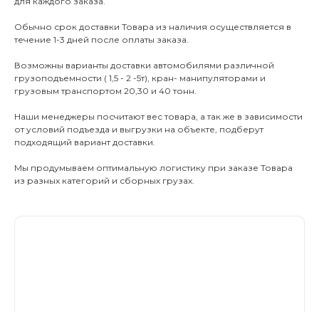
для каждого заказа.
КАТАЛО
Обычно срок доставки Товара из наличия осуществляется в
течение 1-3 дней после оплаты заказа.
Тротуарны
Возможны варианты доставки автомобилями различной
грузоподъемности ( 1,5 - 2 -5т), кран- манипуляторами и
Фасадные 
грузовым транспортом 20,30 и 40 тонн.
Ступени и 
Наши менеджеры посчитают вес товара, а так же в зависимости
Цокольные
от условий подъезда и выгрузки на объекте, подберут
подходящий вариант доставки.
Уличные с
ПОМОЩЬ
Мы продумываем оптимальную логистику при заказе Товара
Навесы, бе
из разных категорий и сборных грузах.
Расходные
Заборы