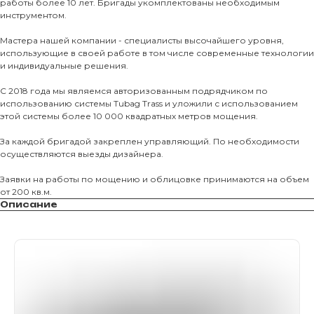
работы более 10 лет. Бригады укомплектованы необходимым
Фасадные 
инструментом.
Ступени и 
Мастера нашей компании - специалисты высочайшего уровня,
использующие в своей работе в том числе современные технологии
Цокольные
и индивидуальные решения.
Уличные с
С 2018 года мы являемся авторизованным подрядчиком по
ПОМОЩЬ
Навесы, бе
использованию системы Tubag Trass и уложили с использованием
этой системы более 10 000 квадратных метров мощения.
Расходные
Заборы
За каждой бригадой закреплен управляющий. По необходимости
осуществляются выезды дизайнера.
Заявки на работы по мощению и облицовке принимаются на объем
от 200 кв.м.
Описание
Магазин тротуарной плитки и
облицовочных материалов
Все права защищены. © 2006-2026. ИП Ильинский В.В.
Информация, размещенная на сайте, не является