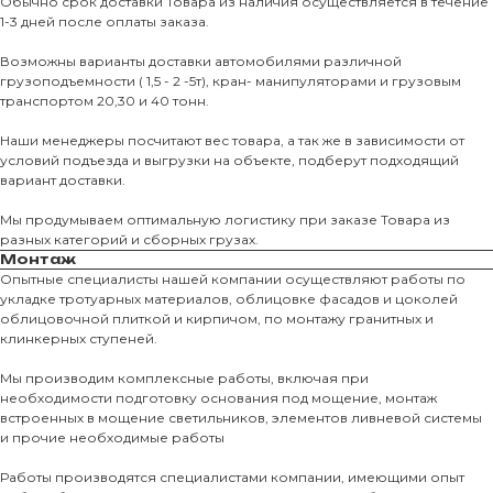
Обычно срок доставки Товара из наличия осуществляется в течение
1-3 дней после оплаты заказа.
Возможны варианты доставки автомобилями различной
грузоподъемности ( 1,5 - 2 -5т), кран- манипуляторами и грузовым
транспортом 20,30 и 40 тонн.
Наши менеджеры посчитают вес товара, а так же в зависимости от
условий подъезда и выгрузки на объекте, подберут подходящий
вариант доставки.
Мы продумываем оптимальную логистику при заказе Товара из
разных категорий и сборных грузах.
Монтаж
Опытные специалисты нашей компании осуществляют работы по
укладке тротуарных материалов, облицовке фасадов и цоколей
облицовочной плиткой и кирпичом, по монтажу гранитных и
О КОМПАНИИ
клинкерных ступеней.
О нас
Мы производим комплексные работы, включая при
необходимости подготовку основания под мощение, монтаж
КАТАЛО
встроенных в мощение светильников, элементов ливневой системы
и прочие необходимые работы
Тротуарны
Работы производятся специалистами компании, имеющими опыт