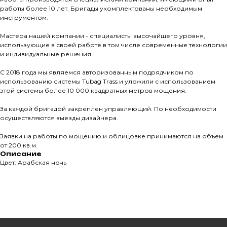
работы более 10 лет. Бригады укомплектованы необходимым
Магазин тротуарной плитки и
инструментом.
облицовочных материалов
Мастера нашей компании - специалисты высочайшего уровня,
Все права защищены. © 2006-2026. ИП Ильинский В.В.
использующие в своей работе в том числе современные технологии
и индивидуальные решения.
Информация, размещенная на сайте, не является
офертой или публичной офертой
С 2018 года мы являемся авторизованным подрядчиком по
ИП Ильинский В.В. ИНН 501602422407
использованию системы Tubag Trass и уложили с использованием
этой системы более 10 000 квадратных метров мощения.
За каждой бригадой закреплен управляющий. По необходимости
осуществляются выезды дизайнера.
Политика конфиденциальности
Заявки на работы по мощению и облицовке принимаются на объем
Правила обработки персональных данных
от 200 кв.м.
Описание
Цвет: Арабская ночь