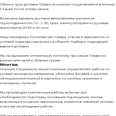
О нас
Обычно срок доставки Товара из наличия осуществляется в течение
1-3 дней после оплаты заказа.
КАТАЛО
Возможны варианты доставки автомобилями различной
Тротуарны
грузоподъемности ( 1,5 - 2 -5т), кран- манипуляторами и грузовым
транспортом 20,30 и 40 тонн.
Фасадные 
Наши менеджеры посчитают вес товара, а так же в зависимости от
условий подъезда и выгрузки на объекте, подберут подходящий
Ступени и 
вариант доставки.
Цокольные
Мы продумываем оптимальную логистику при заказе Товара из
Уличные с
разных категорий и сборных грузах.
Монтаж
ПОМОЩЬ
Навесы, бе
Опытные специалисты нашей компании осуществляют работы по
укладке тротуарных материалов, облицовке фасадов и цоколей
Расходные
облицовочной плиткой и кирпичом, по монтажу гранитных и
Заборы
клинкерных ступеней.
Мы производим комплексные работы, включая при
необходимости подготовку основания под мощение, монтаж
встроенных в мощение светильников, элементов ливневой системы
и прочие необходимые работы
Работы производятся специалистами компании, имеющими опыт