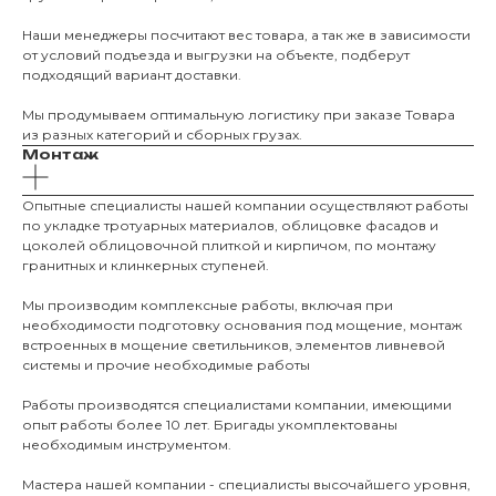
Наши менеджеры посчитают вес товара, а так же в зависимости
от условий подъезда и выгрузки на объекте, подберут
подходящий вариант доставки.
Мы продумываем оптимальную логистику при заказе Товара
из разных категорий и сборных грузах.
Монтаж
О КОМПАНИИ
Опытные специалисты нашей компании осуществляют работы
О нас
по укладке тротуарных материалов, облицовке фасадов и
цоколей облицовочной плиткой и кирпичом, по монтажу
КАТАЛО
гранитных и клинкерных ступеней.
Мы производим комплексные работы, включая при
Тротуарны
необходимости подготовку основания под мощение, монтаж
встроенных в мощение светильников, элементов ливневой
системы и прочие необходимые работы
Фасадные 
Ступени и 
Работы производятся специалистами компании, имеющими
опыт работы более 10 лет. Бригады укомплектованы
Цокольные
необходимым инструментом.
Уличные с
Мастера нашей компании - специалисты высочайшего уровня,