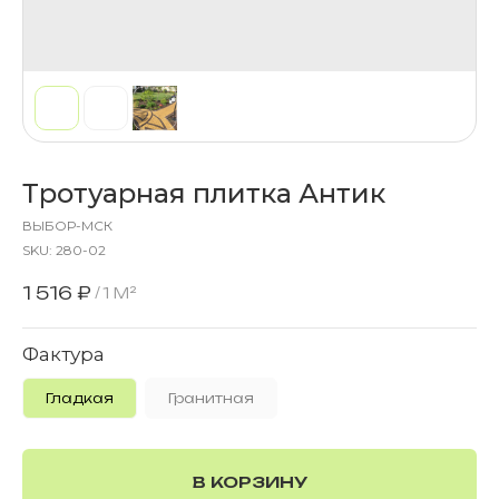
Тротуарная плитка Антик
ВЫБОР-МСК
SKU:
280-02
1 516
₽
/
1 M²
Фактура
Гладкая
Гранитная
В КОРЗИНУ