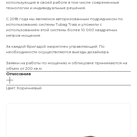
ПОМОЩЬ
Навесы, бе
использующие в своей работе в том числе современные
технологии и индивидуальные решения.
Расходные
Заборы
С 2018 года мы являемся авторизованным подрядчиком по
использованию системы Tubag Trass и уложили с
использованием этой системы более 10 000 квадратных
метров мощения.
За каждой бригадой закреплен управляющий. По
необходимости осуществляются выезды дизайнера.
Заявки на работы по мощению и облицовке принимаются на
Магазин тротуарной плитки и
объем от 200 кв.м.
облицовочных материалов
Описание
Все права защищены. © 2006-2026. ИП Ильинский В.В.
Цвет: Коричневый
Информация, размещенная на сайте, не является
офертой или публичной офертой
ИП Ильинский В.В. ИНН 501602422407