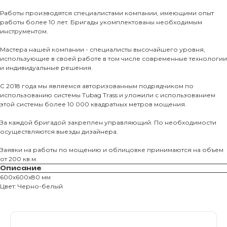
Тротуарны
Работы производятся специалистами компании, имеющими опыт
работы более 10 лет. Бригады укомплектованы необходимым
инструментом.
Фасадные 
Мастера нашей компании - специалисты высочайшего уровня,
Ступени и 
использующие в своей работе в том числе современные технологии
Цокольные
и индивидуальные решения.
Уличные с
С 2018 года мы являемся авторизованным подрядчиком по
ПОМОЩЬ
использованию системы Tubag Trass и уложили с использованием
Навесы, бе
этой системы более 10 000 квадратных метров мощения.
Расходные
За каждой бригадой закреплен управляющий. По необходимости
Заборы
осуществляются выезды дизайнера.
Заявки на работы по мощению и облицовке принимаются на объем
от 200 кв.м.
Описание
600х600х80 мм
Цвет: Черно-белый
Магазин тротуарной плитки и
облицовочных материалов