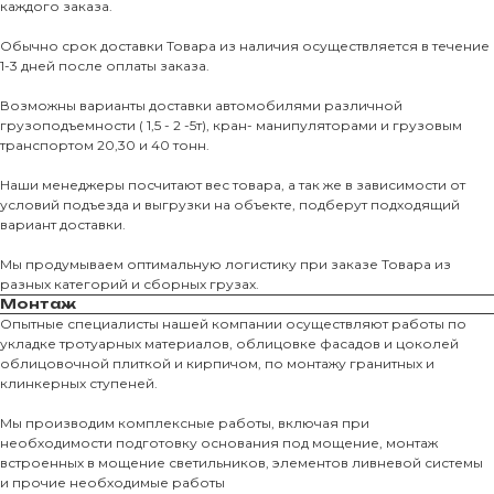
каждого заказа.
Обычно срок доставки Товара из наличия осуществляется в течение
1-3 дней после оплаты заказа.
Возможны варианты доставки автомобилями различной
грузоподъемности ( 1,5 - 2 -5т), кран- манипуляторами и грузовым
транспортом 20,30 и 40 тонн.
Наши менеджеры посчитают вес товара, а так же в зависимости от
условий подъезда и выгрузки на объекте, подберут подходящий
вариант доставки.
Мы продумываем оптимальную логистику при заказе Товара из
разных категорий и сборных грузах.
Монтаж
Опытные специалисты нашей компании осуществляют работы по
укладке тротуарных материалов, облицовке фасадов и цоколей
облицовочной плиткой и кирпичом, по монтажу гранитных и
клинкерных ступеней.
О КОМПАНИИ
Мы производим комплексные работы, включая при
О нас
необходимости подготовку основания под мощение, монтаж
встроенных в мощение светильников, элементов ливневой системы
КАТАЛО
и прочие необходимые работы