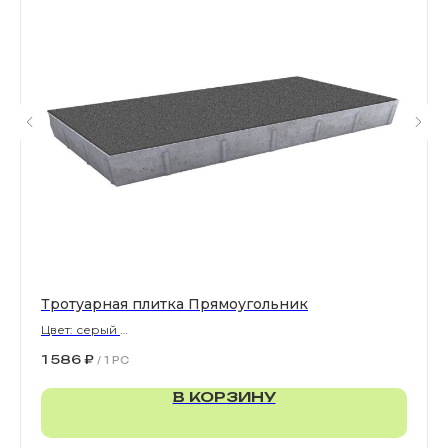
Все права защищены. © 2006-2026. ИП Ильинский В.В.
Информация, размещенная на сайте, не является
офертой или публичной офертой
ИП Ильинский В.В. ИНН 501602422407
Политика конфиденциальности
Правила обработки персональных данных
Тротуарная плитка Прямоугольник
Цвет: серый
900х300х80 мм
1 586
₽
/
1 PC
В КОРЗИНУ