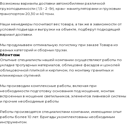
КАТАЛО
Возможны варианты доставки автомобилями различной
грузоподъемности ( 1,5 - 2 -5т), кран- манипуляторами и грузовым
транспортом 20,30 и 40 тонн.
Тротуарны
Наши менеджеры посчитают вес товара, а так же в зависимости от
условий подъезда и выгрузки на объекте, подберут подходящий
Фасадные 
вариант доставки.
Ступени и 
Мы продумываем оптимальную логистику при заказе Товара из
Цокольные
разных категорий и сборных грузах.
Монтаж
Уличные с
Опытные специалисты нашей компании осуществляют работы по
ПОМОЩЬ
укладке тротуарных материалов, облицовке фасадов и цоколей
Навесы, бе
облицовочной плиткой и кирпичом, по монтажу гранитных и
Расходные
клинкерных ступеней.
Заборы
Мы производим комплексные работы, включая при
необходимости подготовку основания под мощение, монтаж
встроенных в мощение светильников, элементов ливневой системы
и прочие необходимые работы
Работы производятся специалистами компании, имеющими опыт
работы более 10 лет. Бригады укомплектованы необходимым
инструментом.
Магазин тротуарной плитки и