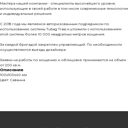
облицовочных материалов
Мастера нашей компании - специалисты высочайшего уровня,
использующие в своей работе в том числе современные технологии
и индивидуальные решения.
Все права защищены. © 2006-2026. ИП Ильинский В.В.
Информация, размещенная на сайте, не является
С 2018 года мы являемся авторизованным подрядчиком по
офертой или публичной офертой
использованию системы Tubag Trass и уложили с использованием
этой системы более 10 000 квадратных метров мощения.
ИП Ильинский В.В. ИНН 501602422407
За каждой бригадой закреплен управляющий. По необходимости
осуществляются выезды дизайнера.
Заявки на работы по мощению и облицовке принимаются на объем
Политика конфиденциальности
от 200 кв.м.
Правила обработки персональных данных
Описание
100х100х40 мм
Цвет: Саванна