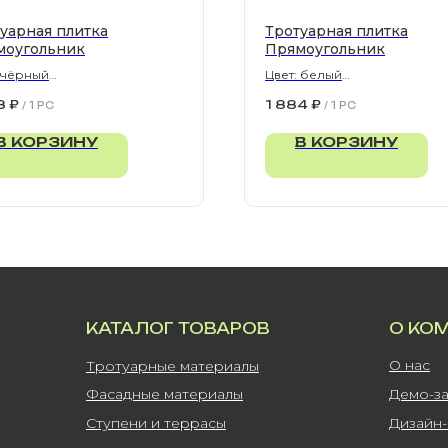
уарная плитка
Тротуарная плитка
моугольник
Прямоугольник
 чёрный
Цвет: белый
300х80 мм
900х300х80 мм
8
₽
1 884
₽
/
1 PC
/
1 PC
В КОРЗИНУ
В КОРЗИНУ
КАТАЛОГ ТОВАРОВ
О КО
О нас
Тротуарные материалы
Фасадные материалы
Демо-з
Ступени и террасы
Дизайн