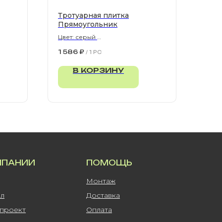
Тротуарная плитка
Прямоугольник
Цвет: серый
900х300х80 мм
1 586
₽
/
1 PC
В КОРЗИНУ
МПАНИИ
ПОМОЩЬ
Монтаж
ал
Доставка
-проект
Оплата