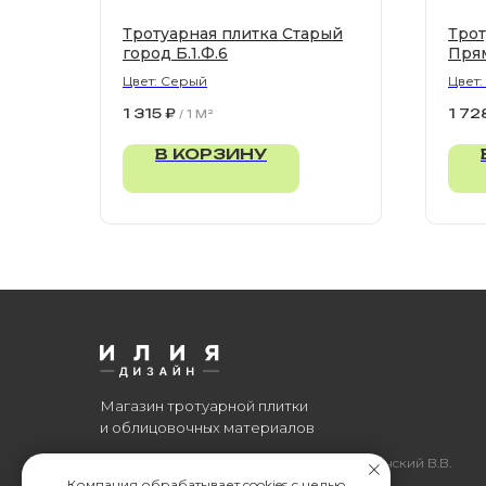
Тротуарная плитка Старый
Трот
город Б.1.Ф.6
Пря
Цвет: Серый
Цвет:
900х
1 315
₽
1 72
/
1 M²
В КОРЗИНУ
Магазин тротуарной плитки
и облицовочных материалов
Все права защищены. © 2006-2026. ИП Ильинский В.В.
Компания обрабатывает cookies с целью