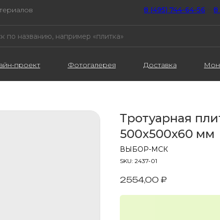
атериалов
8 (495) 744-64-56
////
8
айн-проект
Фотогалерея
Доставка
Мон
Тротуарная пли
500х500х60 мм
ВЫБОР-МСК
SKU:
2437-01
2554,00
₽