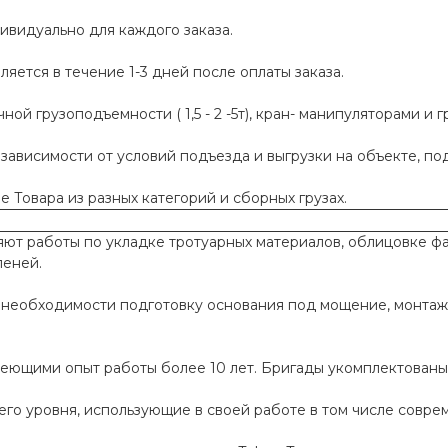
ивидуально для каждого заказа.
яется в течение 1-3 дней после оплаты заказа.
й грузоподъемности ( 1,5 - 2 -5т), кран- манипуляторами и г
 зависимости от условий подъезда и выгрузки на объекте, п
 Товара из разных категорий и сборных грузах.
т работы по укладке тротуарных материалов, облицовке фа
пеней.
необходимости подготовку основания под мощение, монтаж
меющими опыт работы более 10 лет. Бригады укомплектован
го уровня, использующие в своей работе в том числе совр