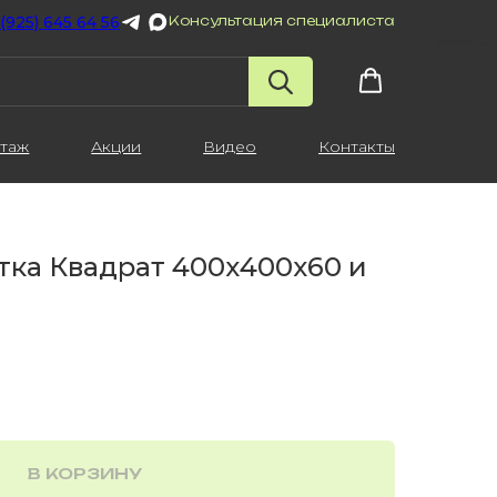
 (925) 645 64 56
Консультация специалиста
таж
Акции
Видео
Контакты
тка Квадрат 400х400х60 и
В КОРЗИНУ