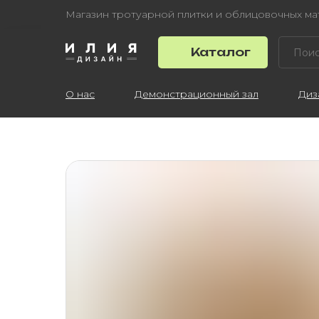
Магазин тротуарной плитки и облицовочных м
Каталог
О нас
Демонстрационный зал
Диз