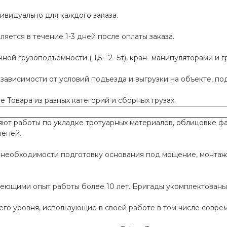
ивидуально для каждого заказа.
яется в течение 1-3 дней после оплаты заказа.
й грузоподъемности ( 1,5 - 2 -5т), кран- манипуляторами и г
 зависимости от условий подъезда и выгрузки на объекте, п
 Товара из разных категорий и сборных грузах.
т работы по укладке тротуарных материалов, облицовке фа
пеней.
необходимости подготовку основания под мощение, монтаж
меющими опыт работы более 10 лет. Бригады укомплектован
го уровня, использующие в своей работе в том числе совр