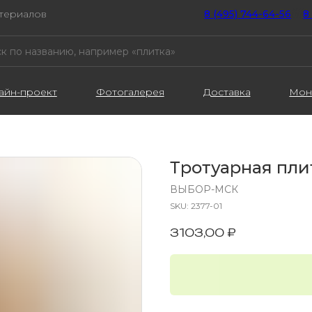
атериалов
8 (495) 744-64-56
////
8
айн-проект
Фотогалерея
Доставка
Мон
Тротуарная пли
ВЫБОР-МСК
SKU:
2377-01
3103,00
₽