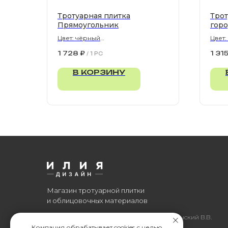
Тротуарная плитка
Трот
Прямоугольник
горо
Цвет: чёрный
Цвет
900х300х80 мм
1 728
₽
1 31
/
1 PC
В КОРЗИНУ
Магазин тротуарной плитки
и облицовочных материалов
Все права защищены. © 2006-2026. ИП Ильинский В.В.
Компания обрабатывает cookies с целью