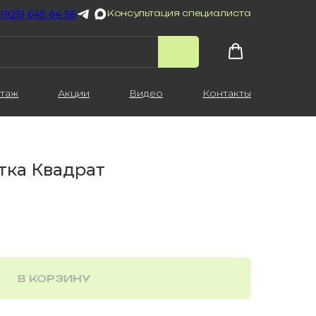
 (925) 645 64 56
Консультация специалиста
таж
Акции
Видео
Контакты
тка Квадрат
В КОРЗИНУ