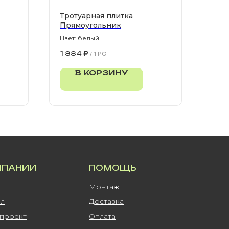
Тротуарная плитка
Прямоугольник
Цвет: белый
900х300х80 мм
1 884
₽
/
1 PC
В КОРЗИНУ
МПАНИИ
ПОМОЩЬ
Монтаж
ал
Доставка
-проект
Оплата