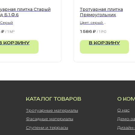
уарная плитка Старый
Тротуарная плитка
д Б.1.Ф.6
Прямоугольник
: Серый
Цвет: серый
900х300х80 мм
5
₽
1 586
₽
/
1 M²
/
1 PC
В КОРЗИНУ
В КОРЗИНУ
КАТАЛОГ ТОВАРОВ
О КО
О нас
Тротуарные материалы
Фасадные материалы
Демо-з
Ступени и террасы
Дизайн