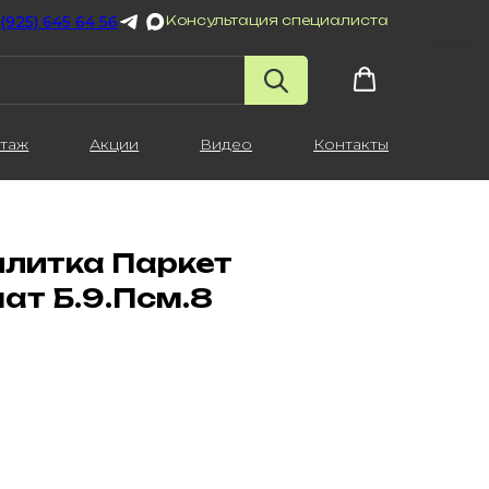
 (925) 645 64 56
Консультация специалиста
таж
Акции
Видео
Контакты
плитка Паркет
т Б.9.Псм.8