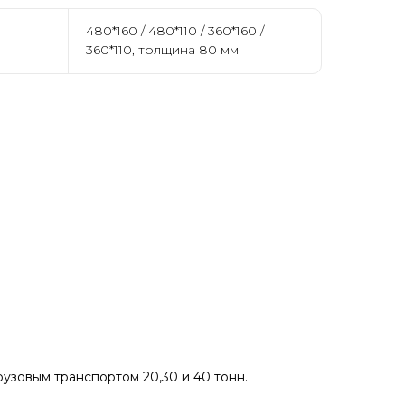
480*160 / 480*110 / 360*160 /
360*110, толщина 80 мм
рузовым транспортом 20,30 и 40 тонн.