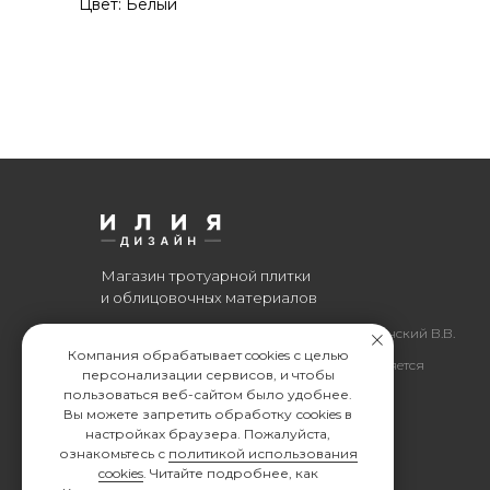
Цвет: Белый
Магазин тротуарной плитки
и облицовочных материалов
Все права защищены. © 2006-2026. ИП Ильинский В.В.
Компания обрабатывает cookies с целью
Информация, размещенная на сайте, не является
персонализации сервисов, и чтобы
офертой или публичной офертой
пользоваться веб-сайтом было удобнее.
Вы можете запретить обработку сookies в
ИП Ильинский В.В. ИНН 501602422407
настройках браузера. Пожалуйста,
ознакомьтесь с
политикой использования
cookies
. Читайте подробнее, как