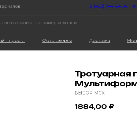
атериалов
8 (495) 744-64-56
////
8
айн-проект
Фотогалерея
Доставка
Мон
Тротуарная 
Мультиформа
ВЫБОР-МСК
₽
1884,00
В корзину