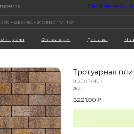
атериалов
8 (495) 744-64-56
////
8
айн-проект
Фотогалерея
Доставка
Мон
Тротуарная плит
ВЫБОР-МСК
SKU:
3221,00
₽