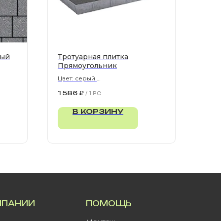
рый
Тротуарная плитка
Прямоугольник
Цвет: серый
900х300х80 мм
1 586
₽
/
1 PC
В КОРЗИНУ
МПАНИИ
ПОМОЩЬ