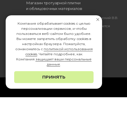
Магазин тротуарной плитки
и облицовочных материалов
Все права защищены. © 2006-2026. ИП Ильинский В.В.
Компания обрабатывает cookies с целью
Информация, размещенная на сайте, не является
персонализации сервисов, и чтобы
офертой или публичной офертой
пользоваться веб-сайтом было удобнее.
Вы можете запретить обработку сookies в
ИП Ильинский В.В. ИНН 501602422407
настройках браузера. Пожалуйста,
ознакомьтесь с
политикой использования
cookies
. Читайте подробнее, как
Компания
защищает ваши персональные
данные
.
ПРИНЯТЬ