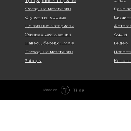
О нас
Тротуарные материалы
Фасадные материалы
Демо-з
Ступени и террасы
Дизайн
Цокольные материалы
Фотога
Уличные светильники
Акции
Навесы, беседки, МАФ
Видео
Расходные материалы
Новост
Заборы
Контак
Tilda
Made on