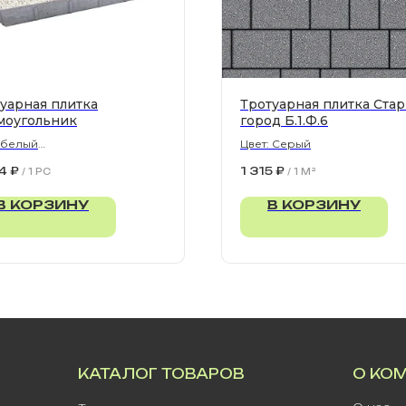
уарная плитка
Тротуарная плитка Ста
моугольник
город Б.1.Ф.6
 белый
Цвет: Серый
300х80 мм
4
₽
1 315
₽
/
1 PC
/
1 M²
В КОРЗИНУ
В КОРЗИНУ
КАТАЛОГ ТОВАРОВ
О КО