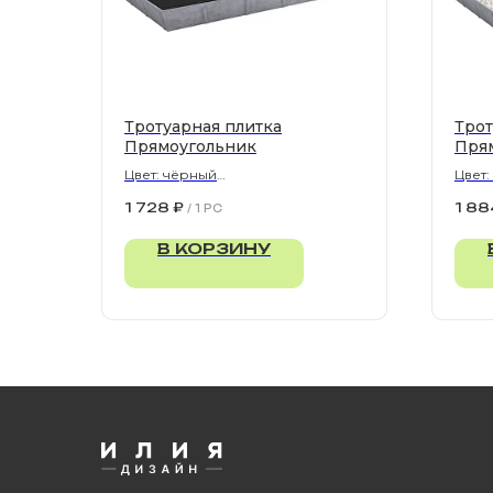
Тротуарная плитка
Трот
Прямоугольник
Пря
Цвет: чёрный
Цвет:
900х300х80 мм
900х
1 728
₽
1 88
/
1 PC
В КОРЗИНУ