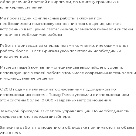
облицовочной плиткой и кирпичом, по монтажу гранитных и
О нас
клинкерных ступеней.
КАТАЛО
Мы производим комплексные работы, включая при
необходимости подготовку основания под мощение, монтаж
Тротуарны
встроенных в мощение светильников, элементов ливневой системы
и прочие необходимые работы
Фасадные 
Работы производятся специалистами компании, имеющими опыт
работы более 10 лет. Бригады укомплектованы необходимым
Ступени и 
инструментом.
Цокольные
Мастера нашей компании - специалисты высочайшего уровня,
Уличные с
использующие в своей работе в том числе современные технологии
и индивидуальные решения.
ПОМОЩЬ
Навесы, бе
С 2018 года мы являемся авторизованным подрядчиком по
Расходные
использованию системы Tubag Trass и уложили с использованием
Заборы
этой системы более 10 000 квадратных метров мощения.
За каждой бригадой закреплен управляющий. По необходимости
осуществляются выезды дизайнера.
Заявки на работы по мощению и облицовке принимаются на объем
от 200 кв.м.