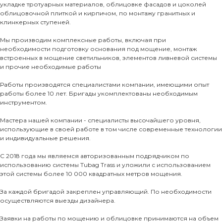
О КОМПАНИИ
укладке тротуарных материалов, облицовке фасадов и цоколей
облицовочной плиткой и кирпичом, по монтажу гранитных и
О нас
клинкерных ступеней.
КАТАЛО
Мы производим комплексные работы, включая при
необходимости подготовку основания под мощение, монтаж
встроенных в мощение светильников, элементов ливневой системы
Тротуарны
и прочие необходимые работы
Работы производятся специалистами компании, имеющими опыт
Фасадные 
работы более 10 лет. Бригады укомплектованы необходимым
Ступени и 
инструментом.
Цокольные
Мастера нашей компании - специалисты высочайшего уровня,
использующие в своей работе в том числе современные технологии
Уличные с
и индивидуальные решения.
ПОМОЩЬ
Навесы, бе
С 2018 года мы являемся авторизованным подрядчиком по
Расходные
использованию системы Tubag Trass и уложили с использованием
Заборы
этой системы более 10 000 квадратных метров мощения.
За каждой бригадой закреплен управляющий. По необходимости
осуществляются выезды дизайнера.
Заявки на работы по мощению и облицовке принимаются на объем