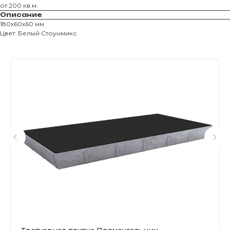
от 200 кв.м.
Описание
180х60х60 мм
Магазин тротуарной плитки и
Цвет: Белый Стоунмикс
облицовочных материалов
Все права защищены. © 2006-2026. ИП Ильинский В.В.
Информация, размещенная на сайте, не является
офертой или публичной офертой
ИП Ильинский В.В. ИНН 501602422407
Политика конфиденциальности
Правила обработки персональных данных