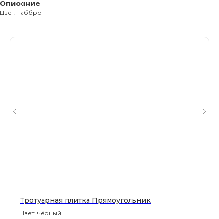
Описание
Цвет: Габбро
Магазин тротуарной плитки и
облицовочных материалов
Все права защищены. © 2006-2026. ИП Ильинский В.В.
Информация, размещенная на сайте, не является
офертой или публичной офертой
ИП Ильинский В.В. ИНН 501602422407
Политика конфиденциальности
Правила обработки персональных данных
Тротуарная плитка Прямоугольник
Цвет: чёрный