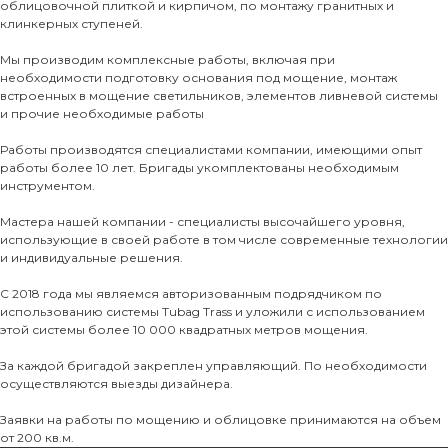
облицовочной плиткой и кирпичом, по монтажу гранитных и
О нас
клинкерных ступеней.
КАТАЛО
Мы производим комплексные работы, включая при
необходимости подготовку основания под мощение, монтаж
Тротуарны
встроенных в мощение светильников, элементов ливневой системы
и прочие необходимые работы
Фасадные 
Работы производятся специалистами компании, имеющими опыт
работы более 10 лет. Бригады укомплектованы необходимым
Ступени и 
инструментом.
Цокольные
Мастера нашей компании - специалисты высочайшего уровня,
Уличные с
использующие в своей работе в том числе современные технологии
и индивидуальные решения.
ПОМОЩЬ
Навесы, бе
С 2018 года мы являемся авторизованным подрядчиком по
Расходные
использованию системы Tubag Trass и уложили с использованием
Заборы
этой системы более 10 000 квадратных метров мощения.
За каждой бригадой закреплен управляющий. По необходимости
осуществляются выезды дизайнера.
Заявки на работы по мощению и облицовке принимаются на объем
от 200 кв.м.