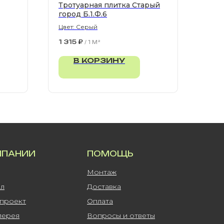
Тротуарная плитка Старый
город Б.1.Ф.6
Цвет: Серый
1 315
₽
/
1 M²
В КОРЗИНУ
МПАНИИ
ПОМОЩЬ
Монтаж
ал
Доставка
-проект
Оплата
лерея
Вопросы и ответы