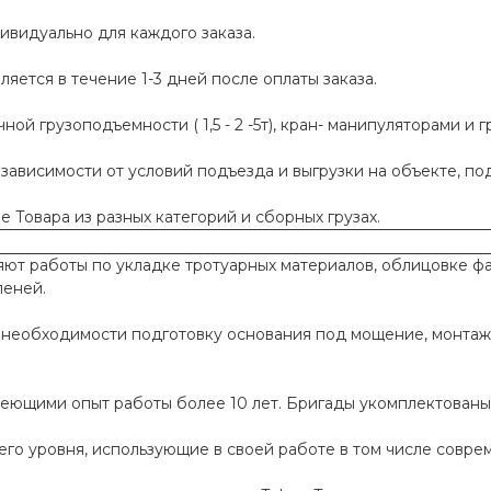
ивидуально для каждого заказа.
яется в течение 1-3 дней после оплаты заказа.
й грузоподъемности ( 1,5 - 2 -5т), кран- манипуляторами и г
 зависимости от условий подъезда и выгрузки на объекте, п
 Товара из разных категорий и сборных грузах.
т работы по укладке тротуарных материалов, облицовке фа
пеней.
необходимости подготовку основания под мощение, монтаж
меющими опыт работы более 10 лет. Бригады укомплектован
го уровня, использующие в своей работе в том числе совр