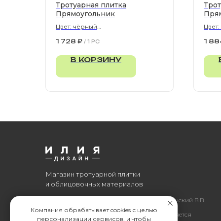
Тротуарная плитка
Трот
Прямоугольник
Пря
Цвет: чёрный
Цвет:
900х300х80 мм
900х
1 728
₽
1 88
/
1 PC
В КОРЗИНУ
Магазин тротуарной плитки
и облицовочных материалов
Все права защищены. © 2006-2026. ИП Ильинский В.В.
Компания обрабатывает cookies с целью
Информация, размещенная на сайте, не является
персонализации сервисов, и чтобы