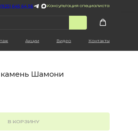
 (925) 645 64 56
Консультация специалиста
таж
Акции
Видео
Контакты
 камень Шамони
В КОРЗИНУ