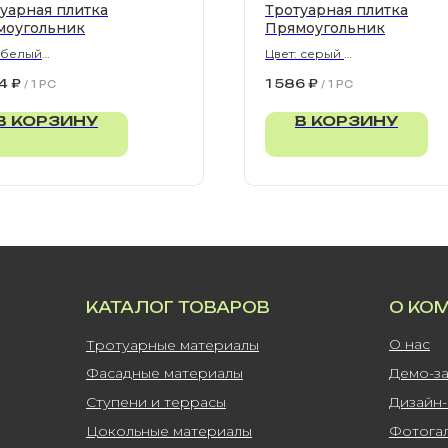
уарная плитка
Тротуарная плитка
моугольник
Прямоугольник
 белый
Цвет: серый
300х80 мм
900х300х80 мм
4
₽
1 586
₽
/
1 PC
/
1 PC
В КОРЗИНУ
В КОРЗИНУ
КАТАЛОГ ТОВАРОВ
О КО
О нас
Тротуарные материалы
Фасадные материалы
Демо-з
Ступени и террасы
Дизайн
Цокольные материалы
Фотога