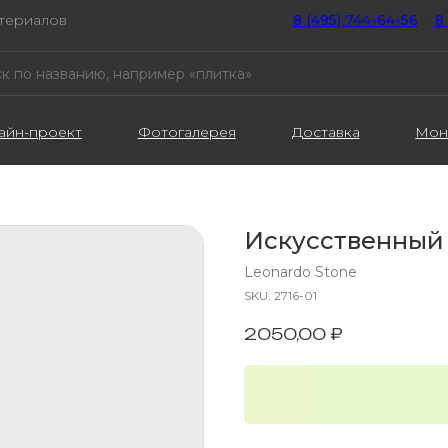
атериалов
8 (495) 744-64-56
////
8
айн-проект
Фотогалерея
Доставка
Мон
Искусственный
Leonardo Stone
SKU:
2716-01
2050,00
₽