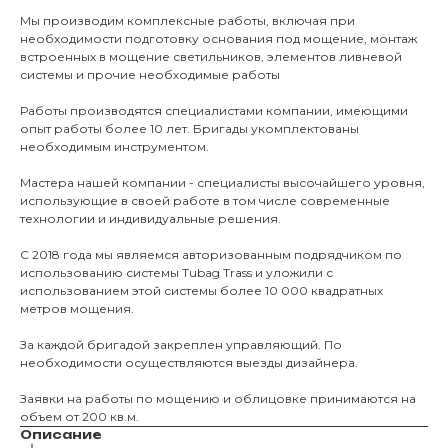
О нас
Мы производим комплексные работы, включая при
необходимости подготовку основания под мощение, монтаж
КАТАЛО
встроенных в мощение светильников, элементов ливневой
системы и прочие необходимые работы
Тротуарны
Работы производятся специалистами компании, имеющими
опыт работы более 10 лет. Бригады укомплектованы
необходимым инструментом.
Фасадные 
Мастера нашей компании - специалисты высочайшего уровня,
Ступени и 
использующие в своей работе в том числе современные
Цокольные
технологии и индивидуальные решения.
Уличные с
С 2018 года мы являемся авторизованным подрядчиком по
ПОМОЩЬ
Навесы, бе
использованию системы Tubag Trass и уложили с
использованием этой системы более 10 000 квадратных
Расходные
метров мощения.
Заборы
За каждой бригадой закреплен управляющий. По
необходимости осуществляются выезды дизайнера.
Заявки на работы по мощению и облицовке принимаются на
объем от 200 кв.м.
Описание