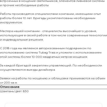
встроенных в мощение светильников, элементов ливневой системы
и прочие необходимые работы
Тротуарны
Работы производятся специалистами компании, имеющими опыт
работы более 10 лет. Бригады укомплектованы необходимым
Фасадные 
инструментом.
Ступени и 
Мастера нашей компании - специалисты высочайшего уровня,
Цокольные
использующие в своей работе в том числе современные технологии
и индивидуальные решения.
Уличные с
ПОМОЩЬ
Навесы, бе
С 2018 года мы являемся авторизованным подрядчиком по
использованию системы Tubag Trass и уложили с использованием
Расходные
этой системы более 10 000 квадратных метров мощения.
Заборы
За каждой бригадой закреплен управляющий. По необходимости
осуществляются выезды дизайнера.
Заявки на работы по мощению и облицовке принимаются на объем
от 200 кв.м.
Описание
Шампань Цвет: 830
Магазин тротуарной плитки и
облицовочных материалов