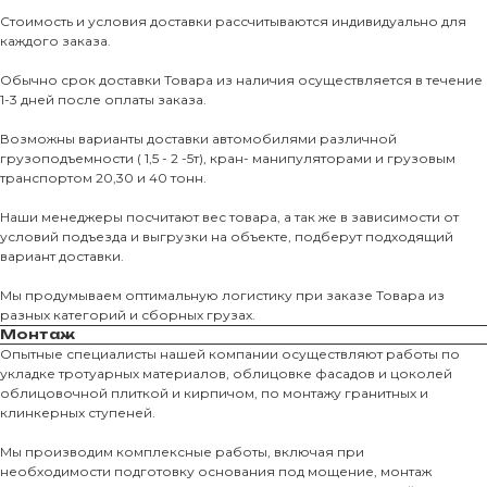
Стоимость и условия доставки рассчитываются индивидуально для
каждого заказа.
Обычно срок доставки Товара из наличия осуществляется в течение
1-3 дней после оплаты заказа.
Возможны варианты доставки автомобилями различной
грузоподъемности ( 1,5 - 2 -5т), кран- манипуляторами и грузовым
транспортом 20,30 и 40 тонн.
Наши менеджеры посчитают вес товара, а так же в зависимости от
условий подъезда и выгрузки на объекте, подберут подходящий
вариант доставки.
Мы продумываем оптимальную логистику при заказе Товара из
разных категорий и сборных грузах.
Монтаж
Опытные специалисты нашей компании осуществляют работы по
укладке тротуарных материалов, облицовке фасадов и цоколей
О КОМПАНИИ
облицовочной плиткой и кирпичом, по монтажу гранитных и
клинкерных ступеней.
О нас
Мы производим комплексные работы, включая при
КАТАЛО
необходимости подготовку основания под мощение, монтаж