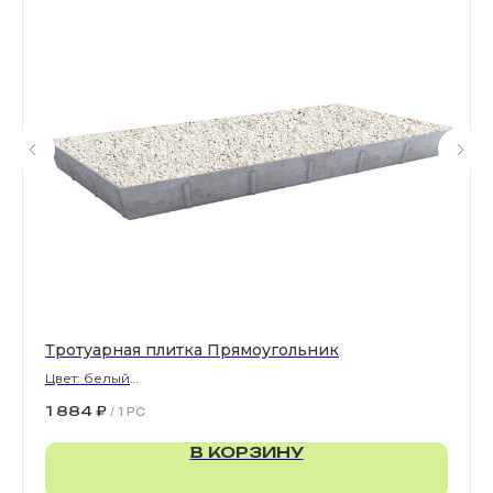
Все права защищены. © 2006-2026. ИП Ильинский В.В.
Информация, размещенная на сайте, не является
офертой или публичной офертой
ИП Ильинский В.В. ИНН 501602422407
Политика конфиденциальности
Правила обработки персональных данных
Тротуарная плитка Прямоугольник
Цвет: белый
900х300х80 мм
1 884
₽
/
1 PC
В КОРЗИНУ