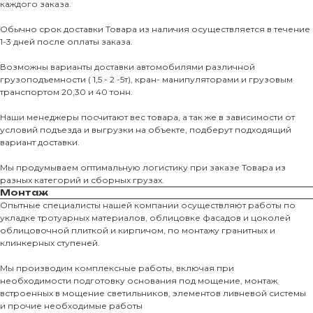
каждого заказа.
Обычно срок доставки Товара из наличия осуществляется в течение
1-3 дней после оплаты заказа.
Возможны варианты доставки автомобилями различной
грузоподъемности ( 1,5 - 2 -5т), кран- манипуляторами и грузовым
транспортом 20,30 и 40 тонн.
Наши менеджеры посчитают вес товара, а так же в зависимости от
условий подъезда и выгрузки на объекте, подберут подходящий
вариант доставки.
Мы продумываем оптимальную логистику при заказе Товара из
разных категорий и сборных грузах.
Монтаж
Опытные специалисты нашей компании осуществляют работы по
укладке тротуарных материалов, облицовке фасадов и цоколей
облицовочной плиткой и кирпичом, по монтажу гранитных и
О КОМПАНИИ
клинкерных ступеней.
О нас
Мы производим комплексные работы, включая при
необходимости подготовку основания под мощение, монтаж
КАТАЛО
встроенных в мощение светильников, элементов ливневой системы
и прочие необходимые работы