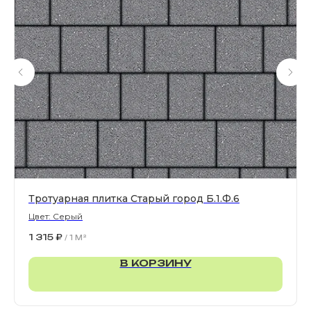
Все права защищены. © 2006-2026. ИП Ильинский В.В.
Информация, размещенная на сайте, не является
офертой или публичной офертой
ИП Ильинский В.В. ИНН 501602422407
Политика конфиденциальности
Правила обработки персональных данных
Тротуарная плитка Старый город Б.1.Ф.6
Цвет: Серый
1 315
₽
/
1 M²
В КОРЗИНУ