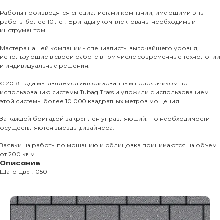
Тротуарны
Работы производятся специалистами компании, имеющими опыт
работы более 10 лет. Бригады укомплектованы необходимым
Фасадные 
инструментом.
Ступени и 
Мастера нашей компании - специалисты высочайшего уровня,
использующие в своей работе в том числе современные технологии
Цокольные
и индивидуальные решения.
Уличные с
С 2018 года мы являемся авторизованным подрядчиком по
ПОМОЩЬ
Навесы, бе
использованию системы Tubag Trass и уложили с использованием
этой системы более 10 000 квадратных метров мощения.
Расходные
Заборы
За каждой бригадой закреплен управляющий. По необходимости
осуществляются выезды дизайнера.
Заявки на работы по мощению и облицовке принимаются на объем
от 200 кв.м.
Описание
Шато Цвет: 050
Магазин тротуарной плитки и
облицовочных материалов