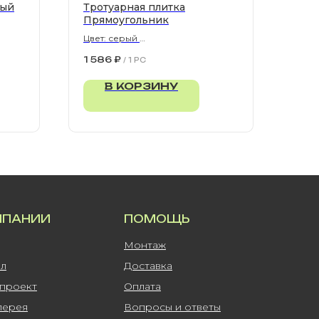
рый
Тротуарная плитка
Прямоугольник
Цвет: серый
900х300х80 мм
1 586
₽
/
1 PC
В КОРЗИНУ
МПАНИИ
ПОМОЩЬ
Монтаж
ал
Доставка
-проект
Оплата
лерея
Вопросы и ответы