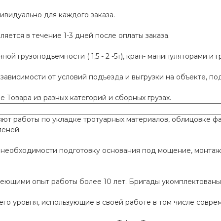
ивидуально для каждого заказа.
яется в течение 1-3 дней после оплаты заказа.
й грузоподъемности ( 1,5 - 2 -5т), кран- манипуляторами и г
 зависимости от условий подъезда и выгрузки на объекте, п
 Товара из разных категорий и сборных грузах.
т работы по укладке тротуарных материалов, облицовке фа
пеней.
необходимости подготовку основания под мощение, монтаж
меющими опыт работы более 10 лет. Бригады укомплектован
го уровня, использующие в своей работе в том числе совр