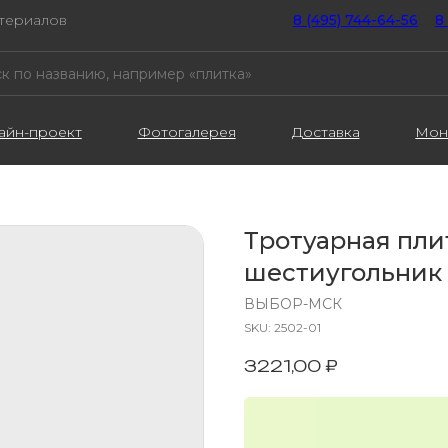
атериалов
8 (495) 744-64-56
////
8
айн-проект
Фотогалерея
Доставка
Мон
Тротуарная пл
шестиугольник
ВЫБОР-МСК
SKU:
2502-01
3221,00
₽