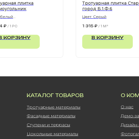
уарная плитка
Тротуарная плитка Ста
моугольник
город Б.1.Ф.6
 белый
Цвет: Серый
300х80 мм
4
₽
1 315
₽
/
1 PC
/
1 M²
В КОРЗИНУ
В КОРЗИНУ
КАТАЛОГ ТОВАРОВ
О КО
О нас
Тротуарные материалы
Фасадные материалы
Демо-з
Ступени и террасы
Дизайн
Цокольные материалы
Фотога