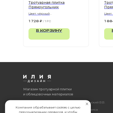
Тротуарная плитка
Трот
Прямоугольник
Пря
Цвет: чёрный
Цвет:
900х300х80 мм
900х
1 728
₽
1 88
/
1 PC
В КОРЗИНУ
Магазин тротуарной плитки
и облицовочных материалов
Все права защищены. © 2006-2026. ИП Ильинский В.В.
Компания обрабатывает cookies с целью
Информация, размещенная на сайте, не является
персонализации сервисов, и чтобы