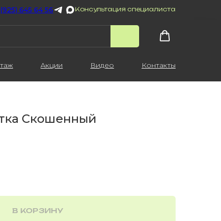
 (925) 645 64 56
Консультация специалиста
таж
Акции
Видео
Контакты
итка Скошенный
В КОРЗИНУ