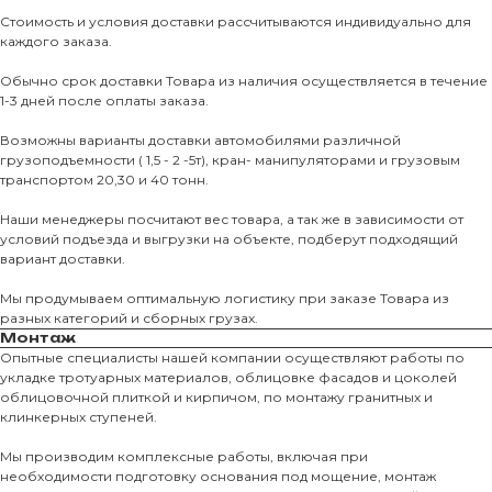
Стоимость и условия доставки рассчитываются индивидуально для
каждого заказа.
Обычно срок доставки Товара из наличия осуществляется в течение
1-3 дней после оплаты заказа.
Возможны варианты доставки автомобилями различной
грузоподъемности ( 1,5 - 2 -5т), кран- манипуляторами и грузовым
транспортом 20,30 и 40 тонн.
Наши менеджеры посчитают вес товара, а так же в зависимости от
условий подъезда и выгрузки на объекте, подберут подходящий
вариант доставки.
Мы продумываем оптимальную логистику при заказе Товара из
разных категорий и сборных грузах.
Монтаж
Опытные специалисты нашей компании осуществляют работы по
укладке тротуарных материалов, облицовке фасадов и цоколей
О КОМПАНИИ
облицовочной плиткой и кирпичом, по монтажу гранитных и
клинкерных ступеней.
О нас
Мы производим комплексные работы, включая при
КАТАЛО
необходимости подготовку основания под мощение, монтаж