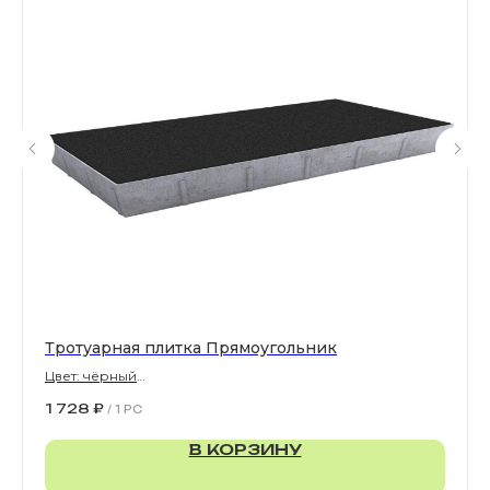
Все права защищены. © 2006-2026. ИП Ильинский В.В.
Информация, размещенная на сайте, не является
офертой или публичной офертой
ИП Ильинский В.В. ИНН 501602422407
Политика конфиденциальности
Правила обработки персональных данных
Тротуарная плитка Прямоугольник
Цвет: чёрный
900х300х80 мм
1 728
₽
/
1 PC
В КОРЗИНУ