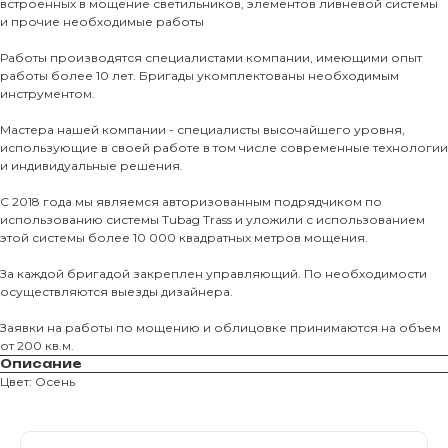
встроенных в мощение светильников, элементов ливневой системы
и прочие необходимые работы
Тротуарны
Работы производятся специалистами компании, имеющими опыт
работы более 10 лет. Бригады укомплектованы необходимым
Фасадные 
инструментом.
Ступени и 
Мастера нашей компании - специалисты высочайшего уровня,
Цокольные
использующие в своей работе в том числе современные технологии
и индивидуальные решения.
Уличные с
ПОМОЩЬ
Навесы, бе
С 2018 года мы являемся авторизованным подрядчиком по
использованию системы Tubag Trass и уложили с использованием
Расходные
этой системы более 10 000 квадратных метров мощения.
Заборы
За каждой бригадой закреплен управляющий. По необходимости
осуществляются выезды дизайнера.
Заявки на работы по мощению и облицовке принимаются на объем
от 200 кв.м.
Описание
Цвет: Осень
Магазин тротуарной плитки и
облицовочных материалов