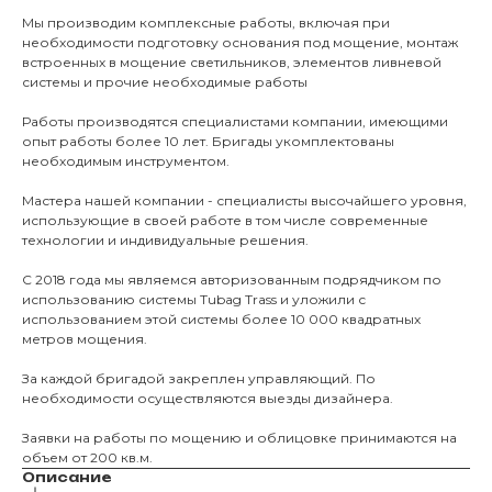
О нас
Мы производим комплексные работы, включая при
необходимости подготовку основания под мощение, монтаж
КАТАЛО
встроенных в мощение светильников, элементов ливневой
системы и прочие необходимые работы
Тротуарны
Работы производятся специалистами компании, имеющими
опыт работы более 10 лет. Бригады укомплектованы
необходимым инструментом.
Фасадные 
Мастера нашей компании - специалисты высочайшего уровня,
Ступени и 
использующие в своей работе в том числе современные
Цокольные
технологии и индивидуальные решения.
Уличные с
С 2018 года мы являемся авторизованным подрядчиком по
ПОМОЩЬ
Навесы, бе
использованию системы Tubag Trass и уложили с
использованием этой системы более 10 000 квадратных
Расходные
метров мощения.
Заборы
За каждой бригадой закреплен управляющий. По
необходимости осуществляются выезды дизайнера.
Заявки на работы по мощению и облицовке принимаются на
объем от 200 кв.м.
Описание