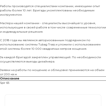
Тротуарны
Работы производятся специалистами компании, имеющими опыт
работы более 10 лет. Бригады укомплектованы необходимым
Фасадные 
инструментом.
Ступени и 
Мастера нашей компании - специалисты высочайшего уровня,
использующие в своей работе в том числе современные технологии
Цокольные
и индивидуальные решения.
Уличные с
С 2018 года мы являемся авторизованным подрядчиком по
ПОМОЩЬ
Навесы, бе
использованию системы Tubag Trass и уложили с использованием
этой системы более 10 000 квадратных метров мощения.
Расходные
Заборы
За каждой бригадой закреплен управляющий. По необходимости
осуществляются выезды дизайнера.
Заявки на работы по мощению и облицовке принимаются на объем
от 200 кв.м.
Описание
Spir 65
Магазин тротуарной плитки и
облицовочных материалов