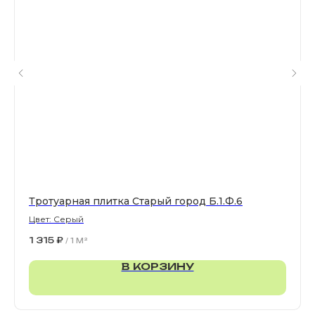
Все права защищены. © 2006-2026. ИП Ильинский В.В.
Информация, размещенная на сайте, не является
офертой или публичной офертой
ИП Ильинский В.В. ИНН 501602422407
Политика конфиденциальности
Правила обработки персональных данных
Тротуарная плитка Старый город Б.1.Ф.6
Цвет: Серый
1 315
₽
/
1 M²
В КОРЗИНУ