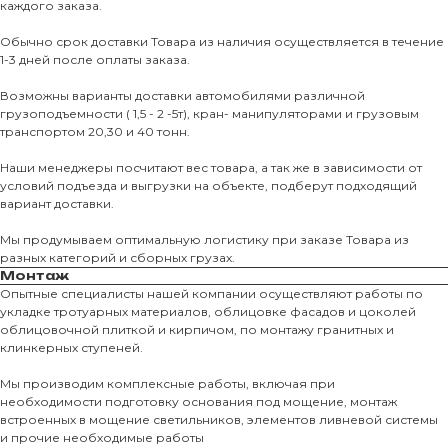
каждого заказа.
Обычно срок доставки Товара из наличия осуществляется в течение
1-3 дней после оплаты заказа.
Возможны варианты доставки автомобилями различной
грузоподъемности ( 1,5 - 2 -5т), кран- манипуляторами и грузовым
транспортом 20,30 и 40 тонн.
Наши менеджеры посчитают вес товара, а так же в зависимости от
условий подъезда и выгрузки на объекте, подберут подходящий
вариант доставки.
Мы продумываем оптимальную логистику при заказе Товара из
разных категорий и сборных грузах.
Монтаж
Опытные специалисты нашей компании осуществляют работы по
укладке тротуарных материалов, облицовке фасадов и цоколей
облицовочной плиткой и кирпичом, по монтажу гранитных и
О КОМПАНИИ
клинкерных ступеней.
О нас
Мы производим комплексные работы, включая при
необходимости подготовку основания под мощение, монтаж
КАТАЛО
встроенных в мощение светильников, элементов ливневой системы
и прочие необходимые работы