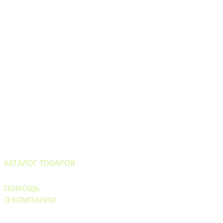
ИП Ильинский В.В. ИНН 501602422407
Информация, размещенная на сайте, не является офертой
или публичной офертой
Все права защищены. © 2006-2026. ИП Ильинский В.В.
Магазин тротуарной плитки и
облицовочных материалов
КАТАЛОГ ТОВАРОВ
Тротуарные материалы
ПОМОЩЬ
О КОМПАНИИ
Правила обработки персональных данных
Политика конфиденциальности