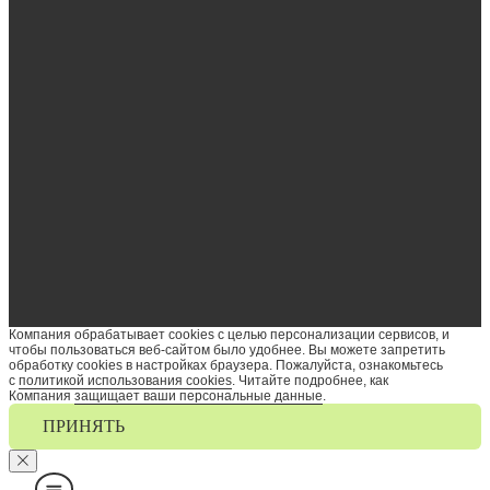
Компания обрабатывает cookies с целью персонализации сервисов, и
чтобы пользоваться веб-сайтом было удобнее. Вы можете запретить
обработку сookies в настройках браузера. Пожалуйста, ознакомьтесь
с
политикой использования cookies
. Читайте подробнее, как
Компания
защищает ваши персональные данные
.
ПРИНЯТЬ