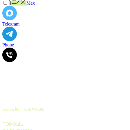
Max
Telegram
Phone
ИП Ильинский В.В. ИНН 501602422407
Информация, размещенная на сайте, не является офертой
или публичной офертой
Все права защищены. © 2006-2026. ИП Ильинский В.В.
Магазин тротуарной плитки и
облицовочных материалов
КАТАЛОГ ТОВАРОВ
Тротуарные материалы
ПОМОЩЬ