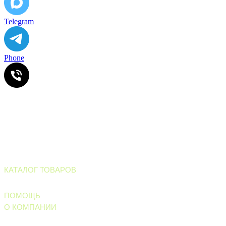
Telegram
Phone
ИП Ильинский В.В. ИНН 501602422407
Информация, размещенная на сайте, не является офертой
или публичной офертой
Все права защищены. © 2006-2026. ИП Ильинский В.В.
Магазин тротуарной плитки и
облицовочных материалов
КАТАЛОГ ТОВАРОВ
Тротуарные материалы
ПОМОЩЬ
О КОМПАНИИ
Правила обработки персональных данных
Политика конфиденциальности