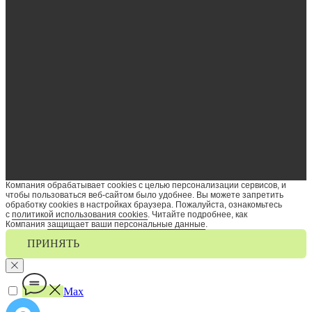
Компания обрабатывает cookies с целью персонализации сервисов, и
чтобы пользоваться веб-сайтом было удобнее. Вы можете запретить
обработку сookies в настройках браузера. Пожалуйста, ознакомьтесь
с
политикой использования cookies
. Читайте подробнее, как
Компания
защищает ваши персональные данные
.
ПРИНЯТЬ
Max