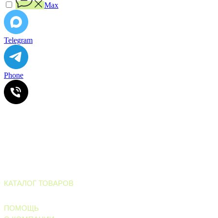
Max
Telegram
Phone
ИП Ильинский В.В. ИНН 501602422407
Информация, размещенная на сайте, не является офертой
или публичной офертой
Все права защищены. © 2006-2026. ИП Ильинский В.В.
Магазин тротуарной плитки и
облицовочных материалов
КАТАЛОГ ТОВАРОВ
Тротуарные материалы
ПОМОЩЬ