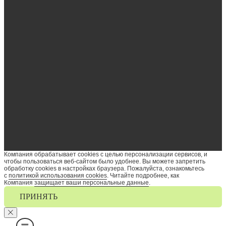
Компания обрабатывает cookies с целью персонализации сервисов, и
чтобы пользоваться веб-сайтом было удобнее. Вы можете запретить
обработку сookies в настройках браузера. Пожалуйста, ознакомьтесь
с
политикой использования cookies
. Читайте подробнее, как
Компания
защищает ваши персональные данные
.
ПРИНЯТЬ