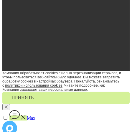
Компания обрабатывает cookies с целью персонализации сервисов, и
чтобы пользоваться веб-сайтом было удобнее. Вы можете запретить
обработку сookies в настройках браузера. Пожалуйста, ознакомьтесь
с
политикой использования cookies
. Читайте подробнее, как
Компания
защищает ваши персональные данные
.
ПРИНЯТЬ
Max