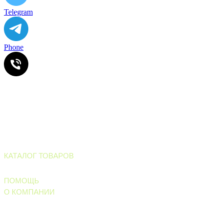
Telegram
Phone
ИП Ильинский В.В. ИНН 501602422407
Информация, размещенная на сайте, не является офертой
или публичной офертой
Все права защищены. © 2006-2026. ИП Ильинский В.В.
Магазин тротуарной плитки и
облицовочных материалов
КАТАЛОГ ТОВАРОВ
Тротуарные материалы
ПОМОЩЬ
О КОМПАНИИ
Правила обработки персональных данных
Политика конфиденциальности
Вопросы и ответы