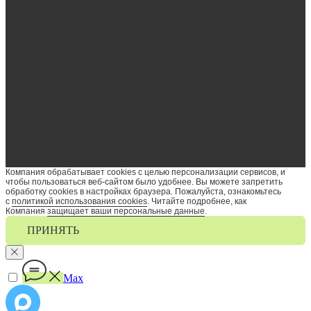
Компания обрабатывает cookies с целью персонализации сервисов, и
чтобы пользоваться веб-сайтом было удобнее. Вы можете запретить
обработку сookies в настройках браузера. Пожалуйста, ознакомьтесь
с
политикой использования cookies
. Читайте подробнее, как
Компания
защищает ваши персональные данные
.
ПРИНЯТЬ
Max