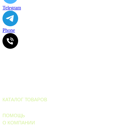
Telegram
Phone
ИП Ильинский В.В. ИНН 501602422407
Информация, размещенная на сайте, не является офертой
или публичной офертой
Все права защищены. © 2006-2026. ИП Ильинский В.В.
Магазин тротуарной плитки и
облицовочных материалов
КАТАЛОГ ТОВАРОВ
Тротуарные материалы
ПОМОЩЬ
О КОМПАНИИ
Правила обработки персональных данных
Политика конфиденциальности
Вопросы и ответы