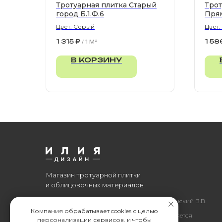
Тротуарная плитка Старый
Трот
город Б.1.Ф.6
Пря
Цвет: Серый
Цвет
900х
1 315
₽
1 58
/
1 M²
В КОРЗИНУ
Магазин тротуарной плитки
и облицовочных материалов
Все права защищены. © 2006-2026. ИП Ильинский В.В.
Компания обрабатывает cookies с целью
Информация, размещенная на сайте, не является
персонализации сервисов, и чтобы