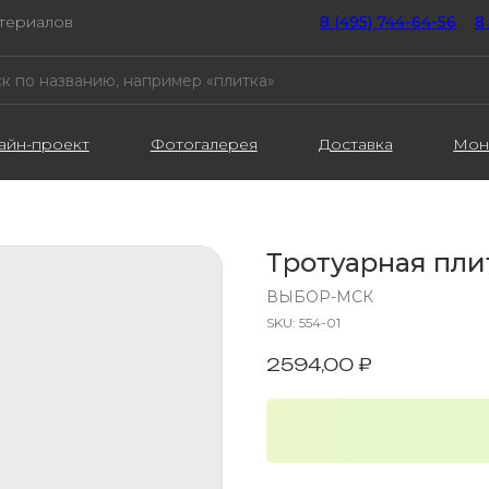
атериалов
8 (495) 744-64-56
////
8
айн-проект
Фотогалерея
Доставка
Мон
Тротуарная пли
ВЫБОР-МСК
SKU:
554-01
2594,00
₽