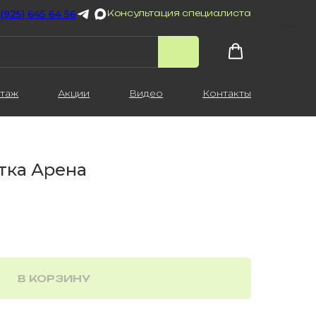
 (925) 645 64 56
Консультация специалиста
таж
Акции
Видео
Контакты
тка Арена
В КОРЗИНУ