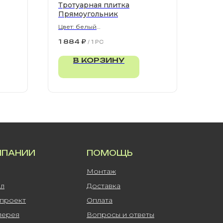
Тротуарная плитка
Прямоугольник
Цвет: белый
900х300х80 мм
1 884
₽
/
1 PC
В КОРЗИНУ
МПАНИИ
ПОМОЩЬ
Монтаж
ал
Доставка
-проект
Оплата
лерея
Вопросы и ответы