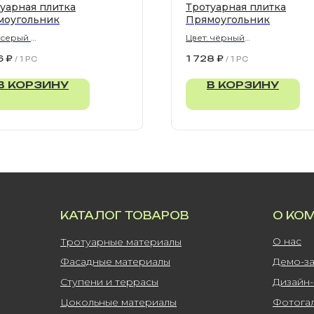
уарная плитка
Тротуарная плитка
моугольник
Прямоугольник
: серый
Цвет: чёрный
300х80 мм
900х300х80 мм
6
₽
1 728
₽
/
1 PC
/
1 PC
В КОРЗИНУ
В КОРЗИНУ
КАТАЛОГ ТОВАРОВ
О КО
О нас
Тротуарные материалы
Фасадные материалы
Демо-з
Ступени и террасы
Дизайн
Цокольные материалы
Фотога