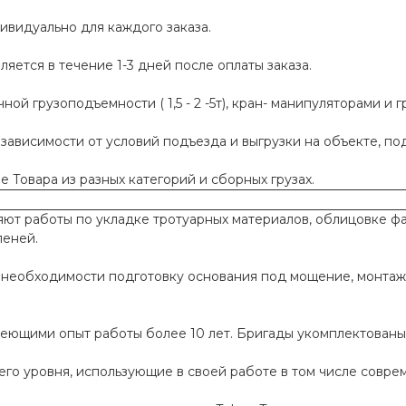
ивидуально для каждого заказа.
яется в течение 1-3 дней после оплаты заказа.
й грузоподъемности ( 1,5 - 2 -5т), кран- манипуляторами и г
 зависимости от условий подъезда и выгрузки на объекте, п
 Товара из разных категорий и сборных грузах.
т работы по укладке тротуарных материалов, облицовке фа
пеней.
необходимости подготовку основания под мощение, монтаж
меющими опыт работы более 10 лет. Бригады укомплектован
го уровня, использующие в своей работе в том числе совр