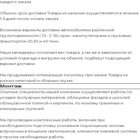
каждого заказа.
Обычно срок доставки Товара из наличия осуществляется в течение
1-3 дней после оплаты заказа.
Возможны варианты доставки автомобилями различной
грузоподъемности ( 1,5 - 2 -5т), кран- манипуляторами и грузовым
транспортом 20,30 и 40 тонн.
Наши менеджеры посчитают вес товара, а так же в зависимости от
условий подъезда и выгрузки на объекте, подберут подходящий
вариант доставки.
Мы продумываем оптимальную логистику при заказе Товара из
разных категорий и сборных грузах.
Монтаж
Опытные специалисты нашей компании осуществляют работы по
укладке тротуарных материалов, облицовке фасадов и цоколей
облицовочной плиткой и кирпичом, по монтажу гранитных и
О КОМПАНИИ
клинкерных ступеней.
О нас
Мы производим комплексные работы, включая при
необходимости подготовку основания под мощение, монтаж
КАТАЛО
встроенных в мощение светильников, элементов ливневой системы
и прочие необходимые работы