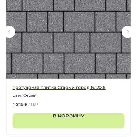
Все права защищены. © 2006-2026. ИП Ильинский В.В.
Информация, размещенная на сайте, не является
офертой или публичной офертой
ИП Ильинский В.В. ИНН 501602422407
Политика конфиденциальности
Правила обработки персональных данных
Тротуарная плитка Старый город Б.1.Ф.6
Цвет: Серый
1 315
₽
/
1 M²
В КОРЗИНУ