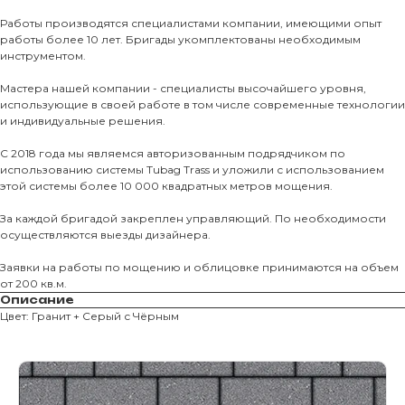
Тротуарны
Работы производятся специалистами компании, имеющими опыт
работы более 10 лет. Бригады укомплектованы необходимым
Фасадные 
инструментом.
Ступени и 
Мастера нашей компании - специалисты высочайшего уровня,
использующие в своей работе в том числе современные технологии
Цокольные
и индивидуальные решения.
Уличные с
С 2018 года мы являемся авторизованным подрядчиком по
ПОМОЩЬ
Навесы, бе
использованию системы Tubag Trass и уложили с использованием
этой системы более 10 000 квадратных метров мощения.
Расходные
Заборы
За каждой бригадой закреплен управляющий. По необходимости
осуществляются выезды дизайнера.
Заявки на работы по мощению и облицовке принимаются на объем
от 200 кв.м.
Описание
Цвет: Гранит + Серый с Чёрным
Магазин тротуарной плитки и
облицовочных материалов