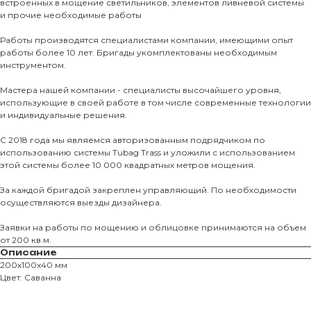
встроенных в мощение светильников, элементов ливневой системы
и прочие необходимые работы
Тротуарны
Работы производятся специалистами компании, имеющими опыт
работы более 10 лет. Бригады укомплектованы необходимым
инструментом.
Фасадные 
Ступени и 
Мастера нашей компании - специалисты высочайшего уровня,
использующие в своей работе в том числе современные технологии
Цокольные
и индивидуальные решения.
Уличные с
С 2018 года мы являемся авторизованным подрядчиком по
ПОМОЩЬ
Навесы, бе
использованию системы Tubag Trass и уложили с использованием
этой системы более 10 000 квадратных метров мощения.
Расходные
Заборы
За каждой бригадой закреплен управляющий. По необходимости
осуществляются выезды дизайнера.
Заявки на работы по мощению и облицовке принимаются на объем
от 200 кв.м.
Описание
200х100х40 мм
Цвет: Саванна
Магазин тротуарной плитки и
облицовочных материалов