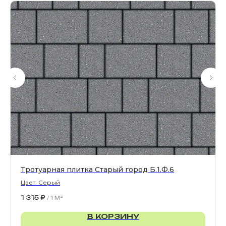
Все права защищены. © 2006-2026. ИП Ильинский В.В.
Информация, размещенная на сайте, не является
офертой или публичной офертой
ИП Ильинский В.В. ИНН 501602422407
Политика конфиденциальности
Правила обработки персональных данных
Тротуарная плитка Старый город Б.1.Ф.6
Цвет: Серый
1 315
₽
/
1 M²
В КОРЗИНУ