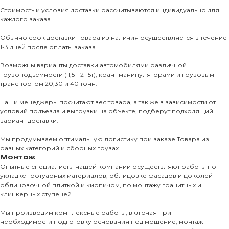
Стоимость и условия доставки рассчитываются индивидуально для
каждого заказа.
Обычно срок доставки Товара из наличия осуществляется в течение
1-3 дней после оплаты заказа.
Возможны варианты доставки автомобилями различной
грузоподъемности ( 1,5 - 2 -5т), кран- манипуляторами и грузовым
транспортом 20,30 и 40 тонн.
Наши менеджеры посчитают вес товара, а так же в зависимости от
условий подъезда и выгрузки на объекте, подберут подходящий
вариант доставки.
Мы продумываем оптимальную логистику при заказе Товара из
разных категорий и сборных грузах.
Монтаж
Опытные специалисты нашей компании осуществляют работы по
укладке тротуарных материалов, облицовке фасадов и цоколей
облицовочной плиткой и кирпичом, по монтажу гранитных и
О КОМПАНИИ
клинкерных ступеней.
О нас
Мы производим комплексные работы, включая при
необходимости подготовку основания под мощение, монтаж
КАТАЛО