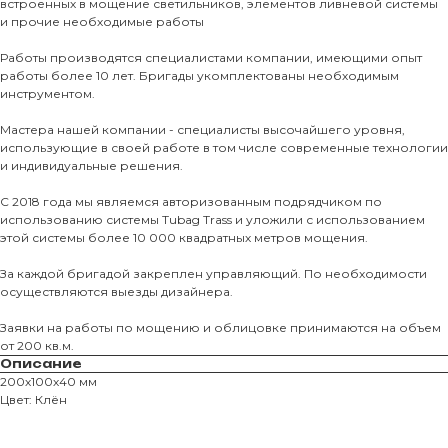
встроенных в мощение светильников, элементов ливневой системы
и прочие необходимые работы
Тротуарны
Работы производятся специалистами компании, имеющими опыт
работы более 10 лет. Бригады укомплектованы необходимым
инструментом.
Фасадные 
Ступени и 
Мастера нашей компании - специалисты высочайшего уровня,
использующие в своей работе в том числе современные технологии
Цокольные
и индивидуальные решения.
Уличные с
С 2018 года мы являемся авторизованным подрядчиком по
ПОМОЩЬ
Навесы, бе
использованию системы Tubag Trass и уложили с использованием
этой системы более 10 000 квадратных метров мощения.
Расходные
Заборы
За каждой бригадой закреплен управляющий. По необходимости
осуществляются выезды дизайнера.
Заявки на работы по мощению и облицовке принимаются на объем
от 200 кв.м.
Описание
200х100х40 мм
Цвет: Клён
Магазин тротуарной плитки и
облицовочных материалов