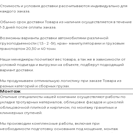
Стоимость и условия доставки рассчитываются индивидуально для
каждого заказа.
Обычно срок доставки Товара из наличия осуществляется в течение
1-3 дней после оплаты заказа.
Возможны варианты доставки автомобилями различной
грузоподъемности ( 1,5 - 2 -5т), кран- манипуляторами и грузовым
транспортом 20,30 и 40 тонн.
Наши менеджеры посчитают вес товара, а так же в зависимости от
условий подъезда и выгрузки на объекте, подберут подходящий
вариант доставки.
Мы продумываем оптимальную логистику при заказе Товара из
разных категорий и сборных грузах.
Монтаж
Опытные специалисты нашей компании осуществляют работы по
укладке тротуарных материалов, облицовке фасадов и цоколей
облицовочной плиткой и кирпичом, по монтажу гранитных и
О КОМПАНИИ
клинкерных ступеней.
О нас
Мы производим комплексные работы, включая при
необходимости подготовку основания под мощение, монтаж
КАТАЛО